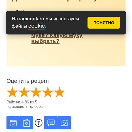
Что такое сильная мука и
На
iamcook.ru
мы используем
слабая мука? Сколько
ПОНЯТНО
cookie
файлы
.
клейковины в пшеничной
муке? Какую муку
выбрать?
Оценить рецепт
Рейтинг
4.86
из
5
на основе
7
голосов