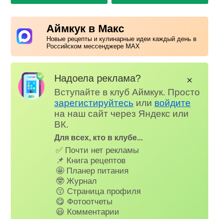
Аймкук в Макс
Новые рецепты и кулинарные идеи каждый день в
Российском мессенджере MAX
Надоела реклама?
✕
Вступайте в клуб Аймкук. Просто
зарегистируйтесь
или
войдите
на наш сайт через Яндекс или
ВК.
Для всех, кто в клубе...
✅ Почти нет рекламы
📌 Книга рецептов
🤩 Планер питания
🤓 Журнал
😗 Страница профиля
😋 Фотоотчеты
😃 Комментарии