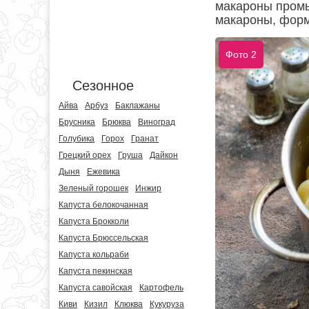
макароны промы
макароны, форм
Фото 2
Сезонное
Айва
Арбуз
Баклажаны
Брусника
Брюква
Виноград
Голубика
Горох
Гранат
Грецкий орех
Груша
Дайкон
Дыня
Ежевика
Зеленый горошек
Инжир
Капуста белокочанная
Капуста Брокколи
Капуста Брюссельская
Капуста кольраби
Капуста пекинская
Капуста савойская
Картофель
Киви
Кизил
Клюква
Кукуруза