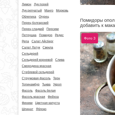
Лимон
Лук порей
Лук репчатый
Манго
Морковь
Облепиха
Огурец
Помидоры ополо
Перец болгарский
добавить к мак
Перец сладкий
Персики
Петрушка
Помидор
Редис
Фото 3
Репа
Салат Айсберг
Салат Латук
Свекла
Сельдерей
Сельдерей корневой
Слива
Смородина красная
Стеблевой сельдерей
Стручковая фасоль
Терн
Топинамбур
Тыква
Укроп
Фасоль
Фасоль белая
Фасоль красная
Фейхоа
Финики
Цветная капуста
Шпинат
Яблоко