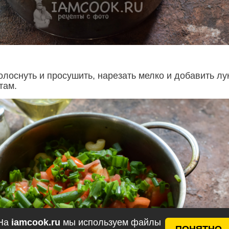
лоснуть и просушить, нарезать мелко и добавить лу
там.
На
iamcook.ru
мы используем файлы
ПОНЯТНО