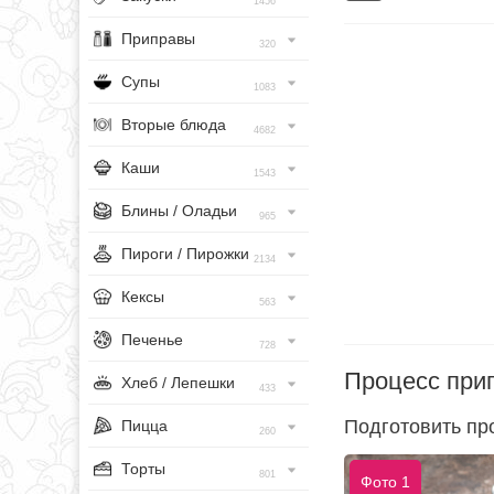
1456
Приправы
320
Супы
1083
Вторые блюда
4682
Каши
1543
Блины / Оладьи
965
Пироги / Пирожки
2134
Кексы
563
Печенье
728
Процесс при
Хлеб / Лепешки
433
Подготовить пр
Пицца
260
Торты
801
Фото 1