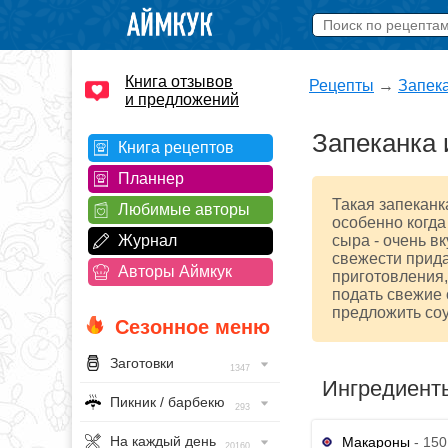
Книга отзывов
Рецепты
→
Запек
и предложений
Запеканка 
Книга рецептов
Планнер
Такая запеканк
Любимые авторы
особенно когда
Журнал
сыра - очень в
свежести прида
Авторы Аймкук
приготовления,
подать свежие
предложить соу
Сезонное меню
Заготовки
1347
Ингредиент
Пикник / барбекю
293
На каждый день
Макароны
- 150
20160