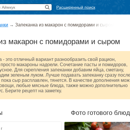
Расширенный поиск
анки
→
Запеканка из макарон с помидорами и сыром
из макарон с помидорами и сыром
а - это отличный вариант разнообразить свой рацион,
 просто макароны надоели. Сочетание пасты и помидоров,
кусное. Для скрепления запеканки добавим яйца, сметану,
дим зеленым луком. Лучше подавать запеканку сразу посл
 пока сыр расплавлен, тянется. В качестве дополнения мо
 овощи, любые мясные блюда, также можно дополнительно
с. Берите рецепт на заметку.
ы
Фото готового блю
 г