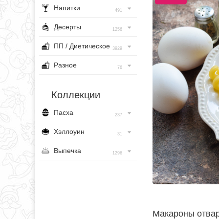
Напитки
491
Десерты
1256
ПП / Диетическое
3929
Разное
76
Коллекции
Пасха
237
Хэллоуин
31
Выпечка
1296
Макароны отвар