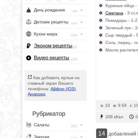
Куриные яйца - 
День рождения
385
Сметана
- 3 ст.л
Помидоры - 1-2 
Детские рецепты
1548
Зеленый лук - 1
Кухни мира
Сыр твердый - 9
1968
Соль, перец - п
Эконом рецепты
393
Масло раститель
Видео рецепты
1396
Как добавить ярлык на
главный экран Вашего
телефона:
Айфон (iOS)
,
Андроид
10
9.59
19
Б:
Ж:
У:
Рубрикатор
208 кКал
0
Салаты
2955
14
добавлений
Закуски