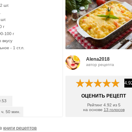
2 шт.
.
шт.
0 г
0-100 г
о вкусу
ное - 1 ст.л.
Alena2018
автор рецепта
4.9
ОЦЕНИТЬ РЕЦЕПТ
.53
Рейтинг
4.92
из
5
на основе
13
голосов
 ч. 50 мин.
 в
книги рецептов