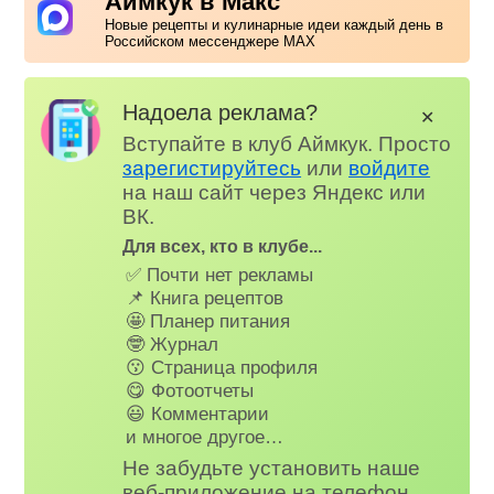
Аймкук в Макс
Новые рецепты и кулинарные идеи каждый день в
Российском мессенджере MAX
Надоела реклама?
✕
Вступайте в клуб Аймкук. Просто
зарегистируйтесь
или
войдите
на наш сайт через Яндекс или
ВК.
Для всех, кто в клубе...
✅ Почти нет рекламы
📌 Книга рецептов
🤩 Планер питания
🤓 Журнал
😗 Страница профиля
😋 Фотоотчеты
😃 Комментарии
и многое другое…
Не забудьте установить наше
веб-приложение на телефон,