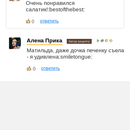
Очень понравился
салатик!:bestofthebest:
ответить
0
Алена Прика
Автор рецепта
Матильда, даже дочка печенку съела
- я удивлена:smiletongue:
0
ответить