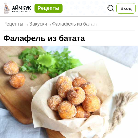
Рецепты
Вход
Рецепты
→
Закуски
→
Фалафель из батата
Фалафель из батата