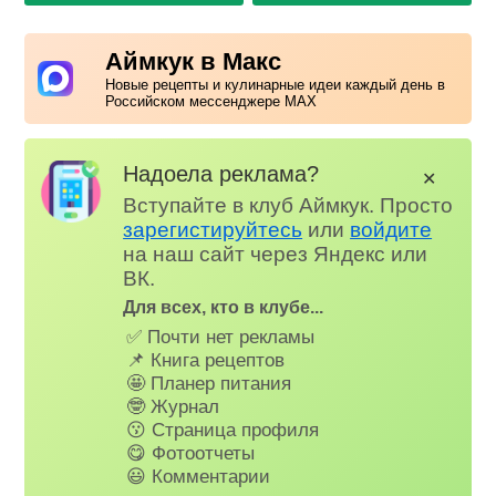
Аймкук в Макс
Новые рецепты и кулинарные идеи каждый день в
Российском мессенджере MAX
Надоела реклама?
✕
Вступайте в клуб Аймкук. Просто
зарегистируйтесь
или
войдите
на наш сайт через Яндекс или
ВК.
Для всех, кто в клубе...
✅ Почти нет рекламы
📌 Книга рецептов
🤩 Планер питания
🤓 Журнал
😗 Страница профиля
😋 Фотоотчеты
😃 Комментарии