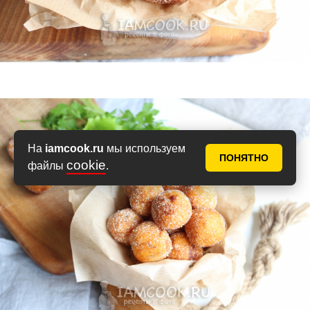
На
iamcook.ru
мы используем
ПОНЯТНО
cookie
файлы
.