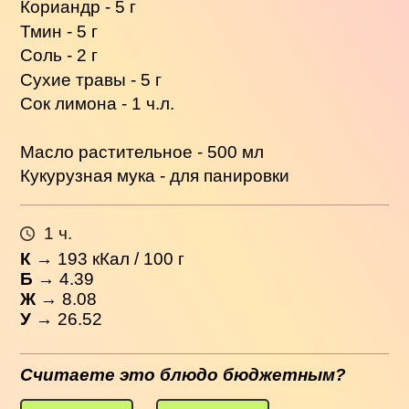
Кориандр - 5 г
Тмин - 5 г
Соль - 2 г
Сухие травы - 5 г
Сок лимона - 1 ч.л.
Масло растительное - 500 мл
Кукурузная мука - для панировки
1 ч.
К
→
193
кКал / 100 г
Б
→ 4.39
Ж
→ 8.08
У
→ 26.52
Считаете это блюдо бюджетным?