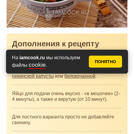
Дополнения к рецепту
На
iamcook.ru
мы используем
Если в продаже не найдете капусту кимчи, то
ПОНЯТНО
cookie
можете приготовить её вариацию
файлы
.
самостоятельно по рецепту с сайта -
из
пекинской капусты
или
белокочанной
.
Яйцо для подачи очень вкусно - «в мешочек» (2-
4 минуты), а также и вкрутую (от 10 минут).
Для постного варианта просто не добавляйте
свинину.