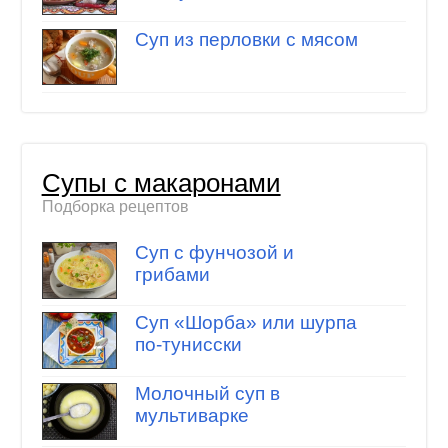
Суп из перловки с мясом
Супы с макаронами
Подборка рецептов
Суп с фунчозой и
грибами
Суп «Шорба» или шурпа
по-тунисски
Молочный суп в
мультиварке