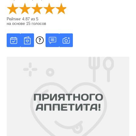
Рейтинг
4.87
из
5
на основе
15
голосов