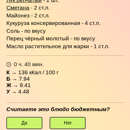
Лук репчатый
- 2 шт.
Сметана
- 2 ст.л.
Майонез - 2 ст.л.
Кукуруза консервированная - 4 ст.л.
Соль - по вкусу
Перец чёрный молотый - по вкусу
Масло растительное для жарки - 1 ст.л.
0 ч. 40 мин.
К
→
136
кКал / 100 г
Б
→ 7.94
Ж
→ 9.41
У
→ 4.48
Считаете это блюдо бюджетным?
Да
Нет