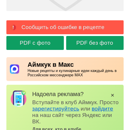
Сообщить об ошибке в рецепте
PDF с фото
PDF без фото
Аймкук в Макс
Новые рецепты и кулинарные идеи каждый день в
Российском мессенджере MAX
Надоела реклама?
✕
Вступайте в клуб Аймкук. Просто
зарегистируйтесь
или
войдите
на наш сайт через Яндекс или
ВК.
Для всех, кто в клубе...