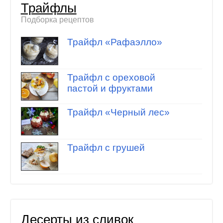
Трайфлы
Подборка рецептов
Трайфл «Рафаэлло»
Трайфл с ореховой
пастой и фруктами
Трайфл «Черный лес»
Трайфл с грушей
Десерты из сливок