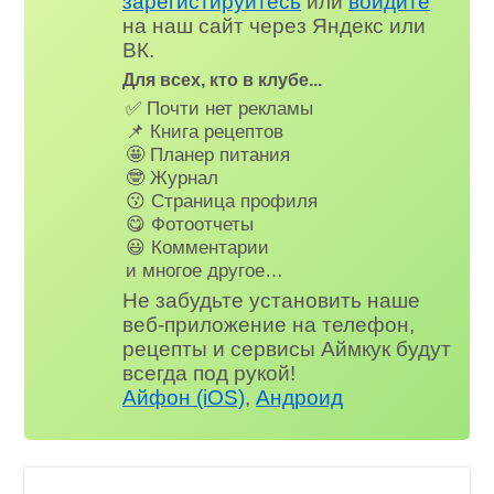
зарегистируйтесь
или
войдите
на наш сайт через Яндекс или
ВК.
Для всех, кто в клубе...
✅ Почти нет рекламы
📌 Книга рецептов
🤩 Планер питания
🤓 Журнал
😗 Страница профиля
😋 Фотоотчеты
😃 Комментарии
и многое другое…
Не забудьте установить наше
веб-приложение на телефон,
рецепты и сервисы Аймкук будут
всегда под рукой!
Айфон (iOS)
,
Андроид