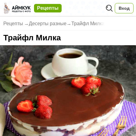
Рецепты
Вход
Рецепты
→
Десерты разные
→
Трайфл Милка
Трайфл Милка