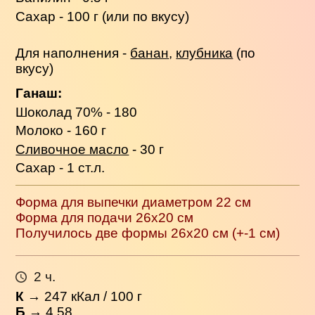
Сахар - 100 г (или по вкусу)
Для наполнения -
банан
,
клубника
(по
вкусу)
Ганаш:
Шоколад 70% - 180
Молоко - 160 г
Сливочное масло
- 30 г
Сахар - 1 ст.л.
Форма для выпечки диаметром 22 см
Форма для подачи 26х20 см
Получилось две формы 26х20 см (+-1 см)
2 ч.
К
→
247
кКал / 100 г
Б
→ 4.58