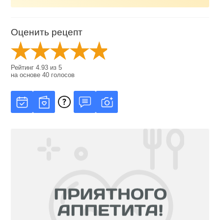
Оценить рецепт
Рейтинг
4.93
из
5
на основе
40
голосов