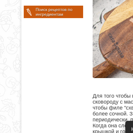
Поиск рецептов по
ингредиентам
Для того чтобы
сковороду с ма
чтобы филе "схв
более сочной. З
периодически, 
Когда она слегк
крышкой и готов