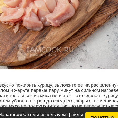
 вкусно пожарить курицу, выложите ее на раскаленну
слом и жарьте первые пару минут на сильном нагреве
атилось" и сок из мяса не вытек - это сделает курицу
атем убавьте нагрев до среднего, жарьте, помешива
пока мясо не подрумянится. Важно не пересушить кур
а подрумянится, добавляйте чеснок, специи, накройт
На
iamcook.ru
мы используем файлы
ьте 1-2 минуты. Сразу переложите курицу на тарелку
ПОНЯТНО