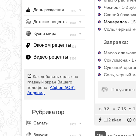
Чеснок - 1-2 зу
День рождения
385
Свежий базилик 
Детские рецепты
Моцарелла
- 15
1548
Соль, черный м
Кухни мира
1968
Заправка:
Эконом рецепты
393
Масло оливковое
Видео рецепты
1396
Сок лимона - 1 с
Сушеный орегано
Соль, черный м
Как добавить ярлык на
главный экран Вашего
телефона:
Айфон (iOS)
,
Получается 
Андроид
9.8
7.13
1
Б:
Ж:
У:
Рубрикатор
112 кКал
0
Салаты
2955
Закуски
25