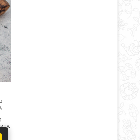
ю
,
я
ицу.
е
.