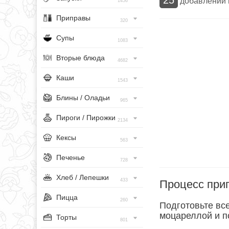
добавлений
1456
Приправы
320
Супы
1083
Вторые блюда
4682
Каши
1543
Блины / Оладьи
965
Пироги / Пирожки
2134
Кексы
563
Печенье
728
Хлеб / Лепешки
433
Процесс при
Пицца
260
Подготовьте вс
моцареллой и п
Торты
801