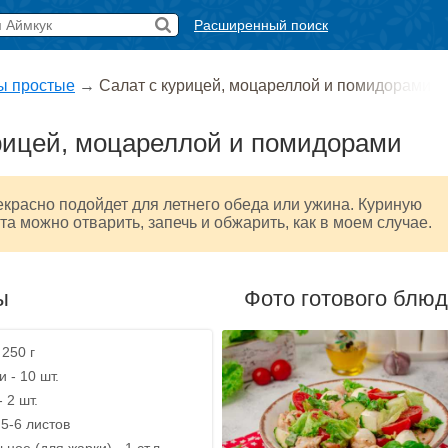
Расширенный поиск
ы простые
→
Салат с курицей, моцареллой и помидорами
рицей, моцареллой и помидорами
екрасно подойдет для летнего обеда или ужина. Куриную
та можно отварить, запечь и обжарить, как в моем случае.
ы
Фото готового блю
 250 г
 - 10 шт.
 2 шт.
 5-6 листов
ное (для жарки) - 1 ст.л.