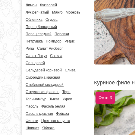
Лимон
Лук порей
Лук репчатый
Манго
Морковь
Облепиха
Огурец
Перец болгарский
Перец сладкий
Персики
Петрушка
Помидор
Редис
Репа
Салат Айсберг
Салат Латук
Свекла
Сельдерей
Сельдерей корневой
Слива
Смородина красная
Куриное филе н
Стеблевой сельдерей
Стручковая фасоль
Терн
Фото 3
Топинамбур
Тыква
Укроп
Фасоль
Фасоль белая
Фасоль красная
Фейхоа
Финики
Цветная капуста
Шпинат
Яблоко