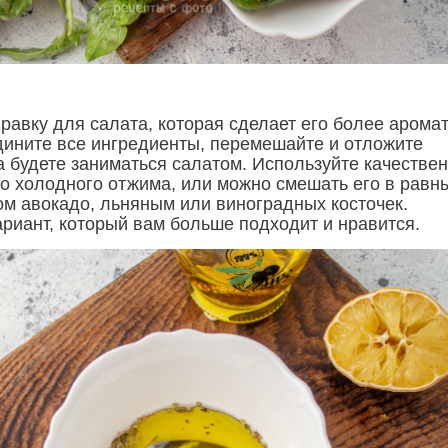
правку для салата, которая сделает его более арома
дините все ингредиенты, перемешайте и отложите
а будете заниматься салатом. Используйте качестве
о холодного отжима, или можно смешать его в равн
ом авокадо, льняным или виноградных косточек.
ариант, который вам больше подходит и нравится.