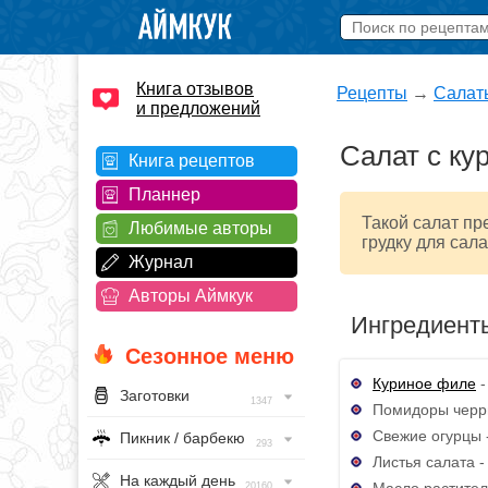
Книга отзывов
Рецепты
→
Салат
и предложений
Салат с ку
Книга рецептов
Планнер
Такой салат пр
Любимые авторы
грудку для сала
Журнал
Авторы Аймкук
Ингредиент
Сезонное меню
Куриное филе
-
Заготовки
1347
Помидоры черри
Свежие огурцы -
Пикник / барбекю
293
Листья салата -
На каждый день
Масло раститель
20160