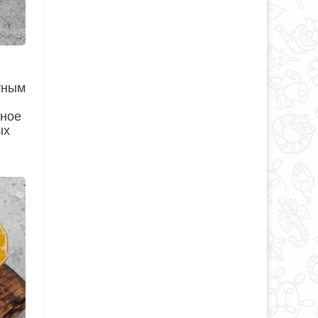
тным
нное
ых