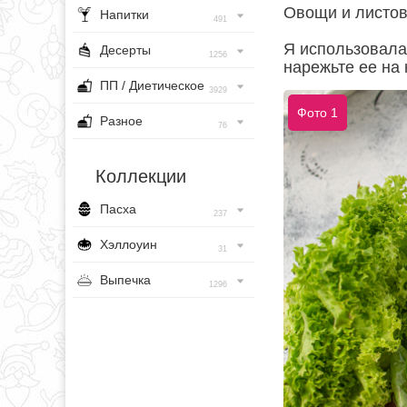
Овощи и листов
Напитки
491
Я использовала
Десерты
1256
нарежьте ее на 
ПП / Диетическое
3929
Фото 1
Разное
76
Коллекции
Пасха
237
Хэллоуин
31
Выпечка
1296