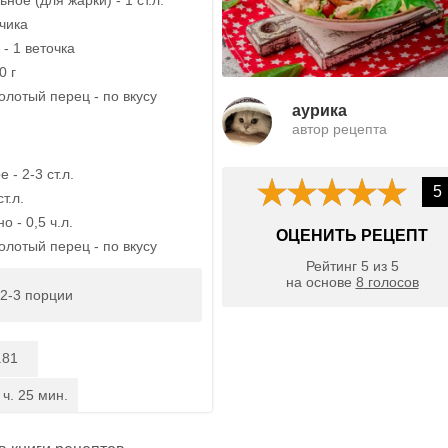
бчика
- 1 веточка
0 г
олотый перец - по вкусу
aурика
автор рецепта
 - 2-3 ст.л.
5
т.л.
 - 0,5 ч.л.
ОЦЕНИТЬ РЕЦЕПТ
олотый перец - по вкусу
Рейтинг
5
из
5
на основе
8
голосов
2-3 порции
.81
 ч. 25 мин.