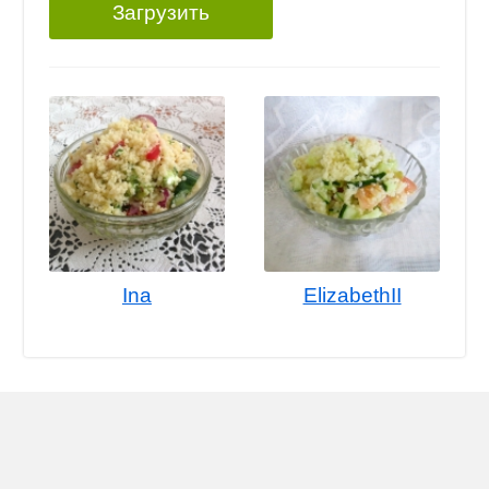
Загрузить
Ina
ElizabethII