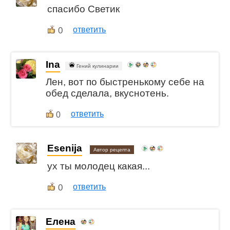
спасибo Светик
0
ответить
Ina
Гений кулинарии
Лен, вот по быстренькому себе на
обед сделала, вкуснотень.
ответить
0
Esenija
Автор рецепта
ух ты молодец какая...
0
ответить
Елена