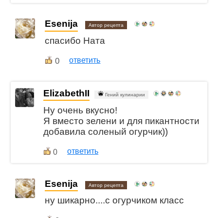
Esenija
Автор рецепта
спасибo Ната
0
ответить
ElizabethII
Гений кулинарии
Ну очень вкусно!
Я вместо зелени и для пикантности
добавила соленый огурчик))
ответить
0
Esenija
Автор рецепта
ну шикарно....с огурчиком класс