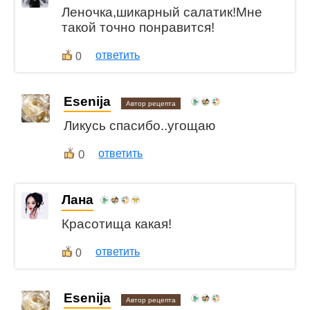
Леночка,шикарный салатик!Мне
такой точно понравится!
ответить
0
Esenija
Автор рецепта
Ликусь спасибо..угощаю
0
ответить
Лана
Красотища какая!
ответить
0
Esenija
Автор рецепта