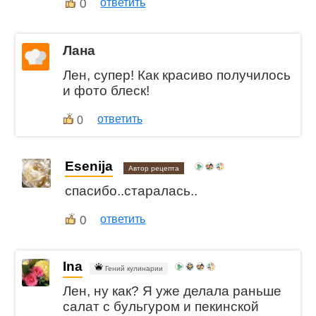
0
ответить
Лана
Лен, супер! Как красиво получилось
и фото блеск!
ответить
0
Esenija
Автор рецепта
спасибо..старалась..
0
ответить
Ina
Гений кулинарии
Лен, ну как? Я уже делала раньше
салат с бульгуром и пекинской