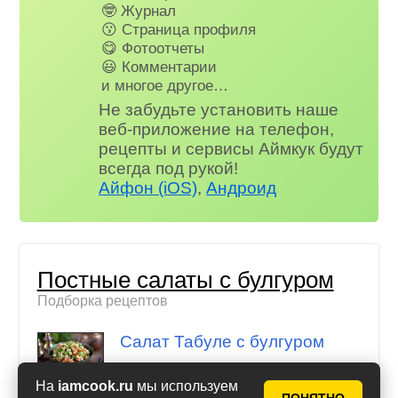
🤓 Журнал
😗 Страница профиля
😋 Фотоотчеты
😃 Комментарии
и многое другое…
Не забудьте установить наше
веб-приложение на телефон,
рецепты и сервисы Аймкук будут
всегда под рукой!
Айфон (iOS)
,
Андроид
Постные салаты с булгуром
Подборка рецептов
Салат Табуле с булгуром
На
iamcook.ru
мы используем