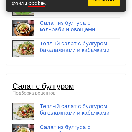
ПОНЯТНО
Турецкий салат «Кысыр»
cookie
файлы
.
Салат из булгура с
кольраби и овощами
Теплый салат с булгуром,
бакалажнами и кабачками
Салат с булгуром
Подборка рецептов
Теплый салат с булгуром,
бакалажнами и кабачками
Салат из булгура с