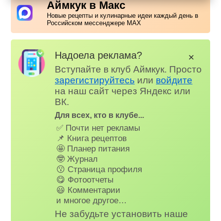
Аймкук в Макс
Новые рецепты и кулинарные идеи каждый день в
Российском мессенджере MAX
Надоела реклама?
✕
Вступайте в клуб Аймкук. Просто
зарегистируйтесь
или
войдите
на наш сайт через Яндекс или
ВК.
Для всех, кто в клубе...
✅ Почти нет рекламы
📌 Книга рецептов
🤩 Планер питания
🤓 Журнал
😗 Страница профиля
😋 Фотоотчеты
😃 Комментарии
и многое другое…
Не забудьте установить наше