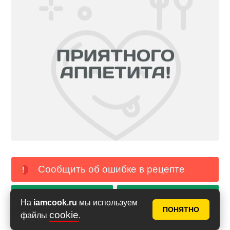
Сообщить об ошибке в рецепте
PDF с фото
PDF без фото
На
iamcook.ru
мы используем
ПОНЯТНО
cookie
файлы
.