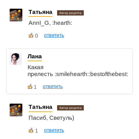
Татьяна
Автор рецепта
AnnI_G, :hearth:
0
ответить
Лана
Какая
прелесть :smilehearth::bestofthebest:
ответить
1
Татьяна
Автор рецепта
Пасиб, Светуль)
1
ответить