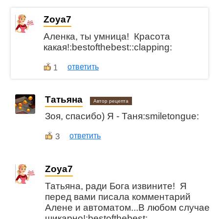
Zoya7
Аленка, ты умница! Красота
какая!:bestofthebest::clapping:
ответить
1
Татьяна
Автор рецепта
Зоя, спасибо) Я - Таня:smiletongue:
3
ответить
Zoya7
Татьяна, ради Бога извините! Я
перед вами писала комментарий
Алене и автоматом...В любом случае
шикарно!:bestofthebest: