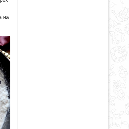
орех
а на