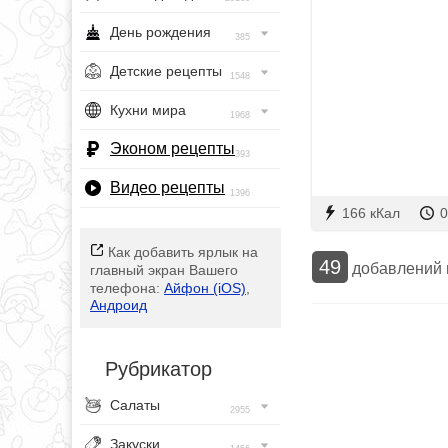
День рождения
385
Детские рецепты
1548
Кухни мира
1968
Эконом рецепты
393
Видео рецепты
1396
166 кКал
0
Как добавить ярлык на
49
добавлений
главный экран Вашего
телефона:
Айфон (iOS)
,
Андроид
Рубрикатор
Салаты
2955
Закуски