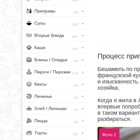
1456
Приправы
320
Супы
1083
Вторые блюда
4682
Каши
1543
Процесс при
Блины / Оладьи
965
Бешамель по пр
Пироги / Пирожки
2134
французской ку
и изысканность.
Кексы
563
хозяйка.
Печенье
728
Когда я жила в 
впервые попроб
Хлеб / Лепешки
433
в таком вариан
разбираться.
Пицца
260
Торты
Фото 1
801