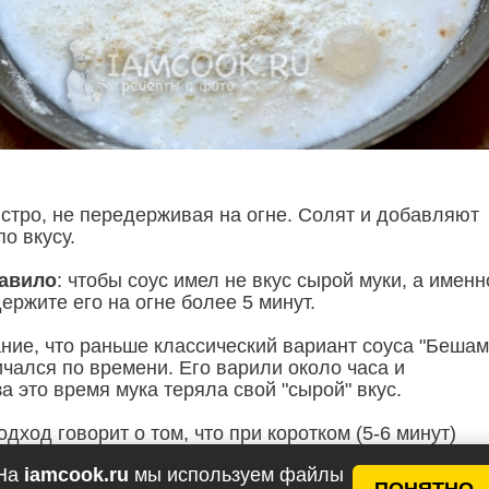
ыстро, не передерживая на огне. Солят и добавляют
по вкусу.
авило
: чтобы соус имел не вкус сырой муки, а именн
ержите его на огне более 5 минут.
ние, что раньше классический вариант соуса "Бешам
чался по времени. Его варили около часа и
а это время мука теряла свой "сырой" вкус.
ход говорит о том, что при коротком (5-6 минут)
на огне "клейстерный сырой" вкус муки не успевает
На
iamcook.ru
мы используем файлы
ПОНЯТНО