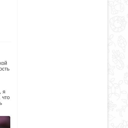
кой
ость
, я
 что
ь