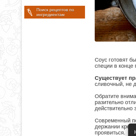
Поиск рецептов по
ингредиентам
Соус готовят б
специи в конце 
Существует пр
сливочный, не д
Обратите внима
разительно отли
действительно з
Современный под
держании крема 
проявиться.