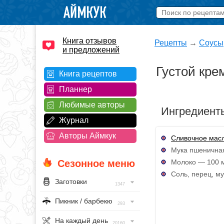
Книга отзывов
Рецепты
→
Соусы
и предложений
Густой кре
Книга рецептов
Планнер
Любимые авторы
Ингредиент
Журнал
Авторы Аймкук
Сливочное мас
Мука пшенична
Молоко — 100 
Сезонное меню
Соль, перец, му
Заготовки
1347
Пикник / барбекю
293
На каждый день
20160