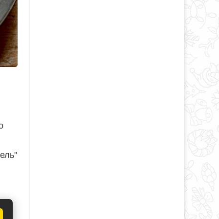
о
ель"