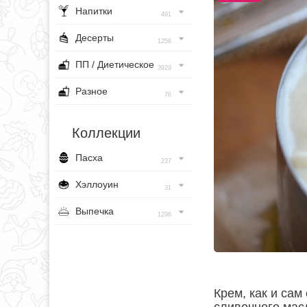
Напитки
491
Десерты
1256
ПП / Диетическое
3929
Разное
76
Коллекции
Пасха
237
Хэллоуин
31
Выпечка
1296
Крем, как и сам