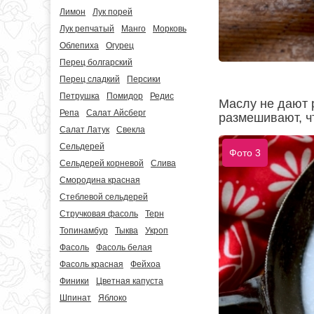
Лимон
Лук порей
Лук репчатый
Манго
Морковь
Облепиха
Огурец
Перец болгарский
Перец сладкий
Персики
Петрушка
Помидор
Редис
Маслу не дают 
Репа
Салат Айсберг
размешивают, ч
Салат Латук
Свекла
Сельдерей
Фото 3
Сельдерей корневой
Слива
Смородина красная
Стеблевой сельдерей
Стручковая фасоль
Терн
Топинамбур
Тыква
Укроп
Фасоль
Фасоль белая
Фасоль красная
Фейхоа
Финики
Цветная капуста
Шпинат
Яблоко