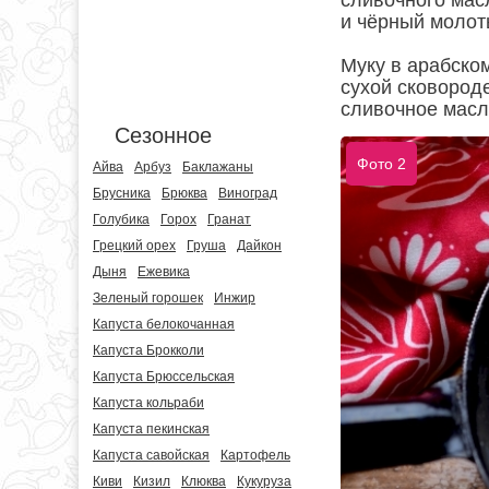
сливочного масл
и чёрный молот
Муку в арабском
сухой сковороде
сливочное масло
Сезонное
Фото 2
Айва
Арбуз
Баклажаны
Брусника
Брюква
Виноград
Голубика
Горох
Гранат
Грецкий орех
Груша
Дайкон
Дыня
Ежевика
Зеленый горошек
Инжир
Капуста белокочанная
Капуста Брокколи
Капуста Брюссельская
Капуста кольраби
Капуста пекинская
Капуста савойская
Картофель
Киви
Кизил
Клюква
Кукуруза