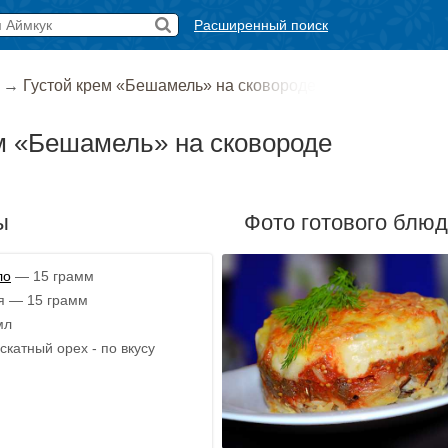
Расширенный поиск
→
Густой крем «Бешамель» на сковороде
м «Бешамель» на сковороде
ы
Фото готового блю
ло
— 15 грамм
я — 15 грамм
мл
скатный орех - по вкусу