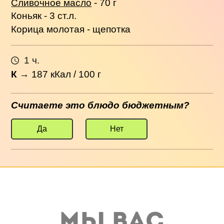
Сливочное масло
- 70 г
Коньяк - 3 ст.л.
Корица молотая - щепотка
1 ч.
К
→
187
кКал / 100 г
Считаете это блюдо бюджетным?
Да
Нет