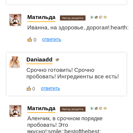
Матильда
Автор рецепта
Иванна, на здоровье, дорогая!:hearth:
0
ответить
Daniaadd
Срочно готовить! Срочно
пробовать! Ингредиенты все есть!
ответить
0
Матильда
Автор рецепта
Аленчик, в срочном порядке
пробовать! Это
вкусно!:smile::bestofthebest: