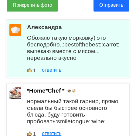
Прикрепить фото
Отправить
Александра
Обожаю такую морковку) это
бесподобно..:bestofthebest::carrot:
выпекаю вместе с мясом...
нереально вкусно
ответить
1
*Home*Chef *
нормальный такой гарнир, прямо
съела бы быстрее основного
блюда, буду готовить-
пробовать:smiletongue::wine:
ответить
1