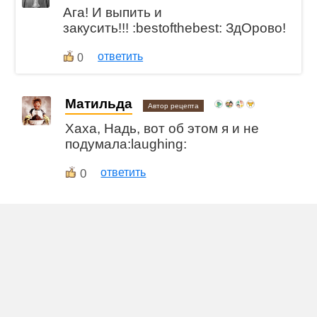
Ага! И выпить и
закусить!!! :bestofthebest: ЗдОрово!
ответить
0
Матильда
Автор рецепта
Хаха, Надь, вот об этом я и не
подумала:laughing:
0
ответить