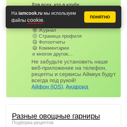
Для всех, кто в клубе...
✅ Почти нет рекламы
На
iamcook.ru
мы используем
ПОНЯТНО
📌 Книга рецептов
cookie
файлы
.
🤩 Планер питания
🤓 Журнал
😗 Страница профиля
😋 Фотоотчеты
😃 Комментарии
и многое другое…
Не забудьте установить наше
веб-приложение на телефон,
рецепты и сервисы Аймкук будут
всегда под рукой!
Айфон (iOS)
,
Андроид
Разные овощные гарниры
Подборка рецептов