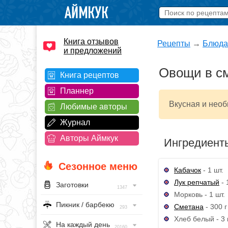
Книга отзывов
Рецепты
→
Блюда
и предложений
Овощи в см
Книга рецептов
Планнер
Вкусная и необ
Любимые авторы
Журнал
Авторы Аймкук
Ингредиент
Сезонное меню
Кабачок
- 1 шт.
Лук репчатый
- 
Заготовки
1347
Морковь - 1 шт.
Пикник / барбекю
Сметана
- 300 г
293
Хлеб белый - 3 
На каждый день
20160