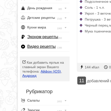
Подсолнечное ма
Соль - 1 ч.л.
День рождения
385
Укроп - 3 веточ
Детские рецепты
Петрушка - 3 ве
1548
Черный перец м
Кухни мира
1968
Мука пшеничная 
Эконом рецепты
393
Видео рецепты
1396
Как добавить ярлык на
главный экран Вашего
144 кКал
0
телефона:
Айфон (iOS)
,
Андроид
11
добавлений
Рубрикатор
Салаты
2955
Закуски