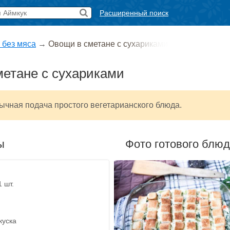
Расширенный поиск
 без мяса
→
Овощи в сметане с сухариками
етане с сухариками
ычная подача простого вегетарианского блюда.
ы
Фото готового блю
1 шт.
куска