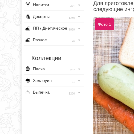
Для приготовле
Напитки
491
следующие инг
Десерты
1256
Фото 1
ПП / Диетическое
3929
Разное
76
Коллекции
Пасха
237
Хэллоуин
31
Выпечка
1296