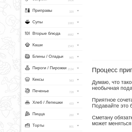
1456
Приправы
320
Супы
1083
Вторые блюда
4682
Каши
1543
Блины / Оладьи
965
Пироги / Пирожки
Процесс при
2134
Кексы
563
Думаю, что так
необычная пода
Печенье
728
Приятное сочет
Хлеб / Лепешки
433
Подавайте это 
Пицца
260
Сметану обязат
может меняться
Торты
801