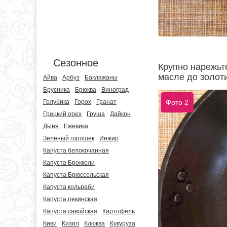
Сезонное
Крупно нарежьт
масле до золоти
Айва
Арбуз
Баклажаны
Брусника
Брюква
Виноград
Голубика
Горох
Гранат
Фото 2
Грецкий орех
Груша
Дайкон
Дыня
Ежевика
Зеленый горошек
Инжир
Капуста белокочанная
Капуста Брокколи
Капуста Брюссельская
Капуста кольраби
Капуста пекинская
Капуста савойская
Картофель
Киви
Кизил
Клюква
Кукуруза