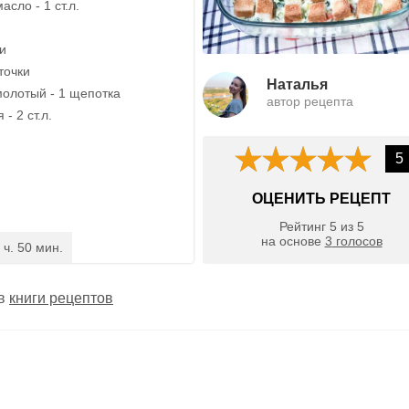
сло - 1 ст.л.
ки
точки
Наталья
олотый - 1 щепотка
автор рецепта
- 2 ст.л.
5
ОЦЕНИТЬ РЕЦЕПТ
Рейтинг
5
из
5
на основе
3
голосов
 ч. 50 мин.
 в
книги рецептов