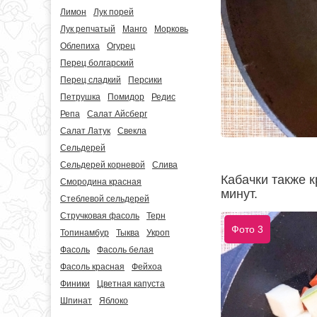
Лимон
Лук порей
Лук репчатый
Манго
Морковь
Облепиха
Огурец
Перец болгарский
Перец сладкий
Персики
Петрушка
Помидор
Редис
Репа
Салат Айсберг
Салат Латук
Свекла
Сельдерей
Сельдерей корневой
Слива
Кабачки также к
Смородина красная
минут.
Стеблевой сельдерей
Стручковая фасоль
Терн
Фото 3
Топинамбур
Тыква
Укроп
Фасоль
Фасоль белая
Фасоль красная
Фейхоа
Финики
Цветная капуста
Шпинат
Яблоко