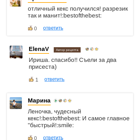
отличный кекс получился! разрезик
так и манит!:bestofthebest:
ответить
0
ElenaV
Автор рецепта
Ириша. спасибо!! Съели за два
присеста)
1
ответить
Марина
Леночка, чудесный
кекс!:bestofthebest: И самое главное
"быстрый!:smile:
ответить
0