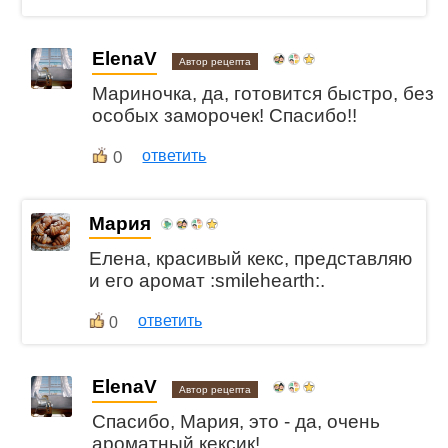
ElenaV
Автор рецепта
Мариночка, да, готовится быстро, без
особых заморочек! Спасибо!!
0
ответить
Мария
Елена, красивый кекс, представляю
и его аромат :smilehearth:.
ответить
0
ElenaV
Автор рецепта
Спасибо, Мария, это - да, очень
ароматный кексик!