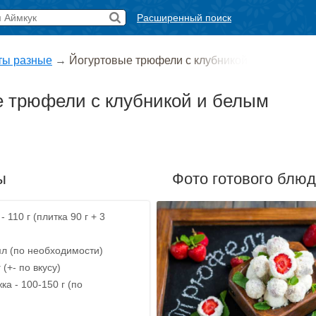
Расширенный поиск
ты разные
→
Йогуртовые трюфели с клубникой
е трюфели с клубникой и белым
ы
Фото готового блю
 110 г (плитка 90 г + 3
мл (по необходимости)
 (+- по вкусу)
ка - 100-150 г (по
)