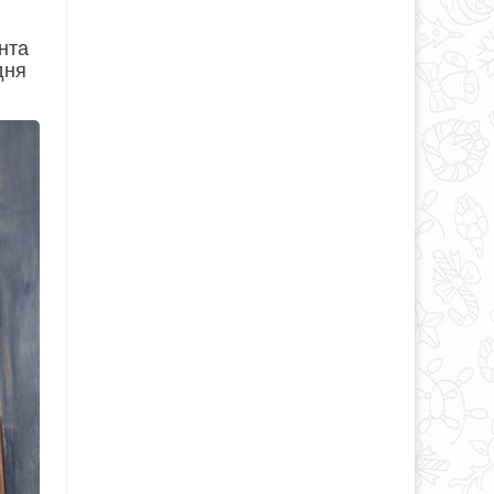
нта
дня