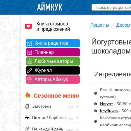
Книга отзывов
Рецепты
→
Десер
и предложений
Йогуртовы
Книга рецептов
шоколадом
Планнер
Любимые авторы
Журнал
Ингредиент
Авторы Аймкук
Белый шоколад -
Сезонное меню
кусочка)
Йогурт
- 50-80 
Заготовки
1347
Клубника
- 500 г
Пикник / барбекю
Кокосовая струж
293
необходимости
На каждый день
20160