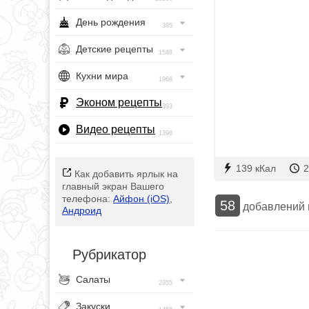
День рождения
385
Детские рецепты
1548
Кухни мира
1968
Эконом рецепты
393
Видео рецепты
1396
139 кКал
2
Как добавить ярлык на
главный экран Вашего
телефона:
Айфон (iOS)
,
58
добавлений
Андроид
Рубрикатор
Салаты
2955
Закуски