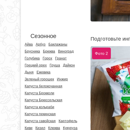
Сезонное
Подготовьте инг
Айва
Арбуз
Баклажаны
Брусника
Брюква
Виноград
Фото 2
Голубика
Горох
Гранат
Грецкий орех
Груша
Дайкон
Дыня
Ежевика
Зеленый горошек
Инжир
Капуста белокочанная
Капуста Брокколи
Капуста Брюссельская
Капуста кольраби
Капуста пекинская
Капуста савойская
Картофель
Киви
Кизил
Клюква
Кукуруза