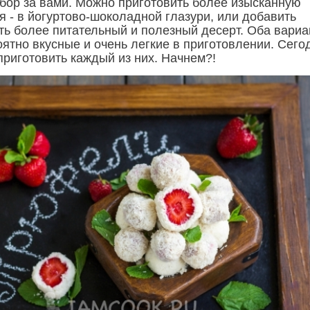
бор за вами. Можно приготовить более изысканную
 - в йогуртово-шоколадной глазури, или добавить
ить более питательный и полезный десерт. Оба вариа
оятно вкусные и очень легкие в приготовлении. Сего
 приготовить каждый из них. Начнем?!