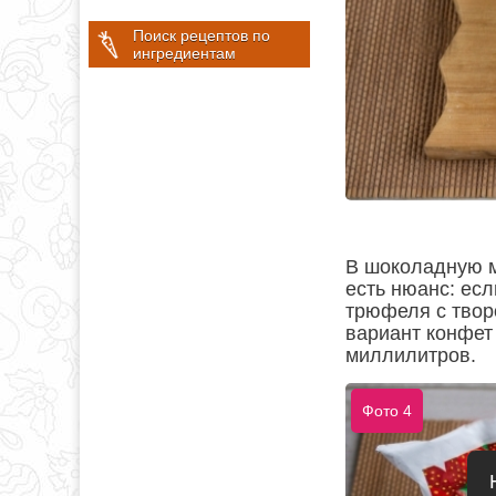
Поиск рецептов по
ингредиентам
В шоколадную м
есть нюанс: ес
трюфеля с твор
вариант конфет 
миллилитров.
Фото 4