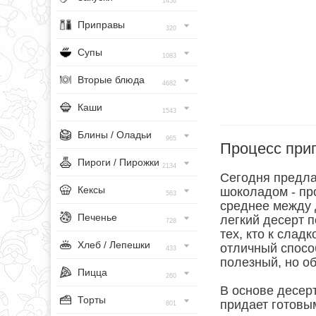
1456
Приправы
320
Супы
1083
Вторые блюда
4682
Каши
1543
Блины / Оладьи
965
Процесс при
Пироги / Пирожки
2134
Сегодня предла
Кексы
шоколадом - пр
563
среднее между
Печенье
легкий десерт 
728
тех, кто к сла
Хлеб / Лепешки
отличный спосо
433
полезный, но об
Пицца
260
В основе десерт
Торты
придает готовы
801