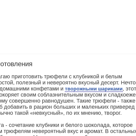
готовления
гаю приготовить трюфели с клубникой и белым
остой, полезный и невероятно вкусный десерт. Нечто
 домашними конфетами и
, это
творожными шариками
покоряет своим соблазнительным вкусом и сладкоежек
дкому совершенно равнодушен. Такие трюфели - также
б добавить в рацион больших и маленьких приверед
ычно такой «невкусный», по их мнению, творог.
а - сочетание клубники и белого шоколада, которое
м трюфелям невероятный вкус и аромат. В остальны