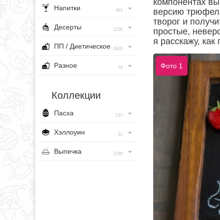
компонентах вы
Напитки
версию трюфеля
491
творог и получ
Десерты
простые, невер
1256
я расскажу, как
ПП / Диетическое
3929
Разное
Фото 1
76
Коллекции
Пасха
237
Хэллоуин
31
Выпечка
1296