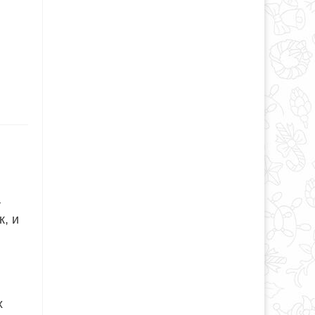
т
, и
х