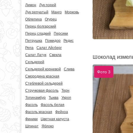
Лимон
Лук порей
Лук репчатый
Манго
Морковь
Облепиха
Огурец
Перец болгарский
Перец сладкий
Персики
Петрушка
Помидор
Редис
Репа
Салат Айсберг
Салат Латук
Свекла
Шоколад измель
Сельдерей
Сельдерей корневой
Слива
Фото 3
Смородина красная
Стеблевой сельдерей
Стручковая фасоль
Терн
Топинамбур
Тыква
Укроп
Фасоль
Фасоль белая
Фасоль красная
Фейхоа
Финики
Цветная капуста
Шпинат
Яблоко