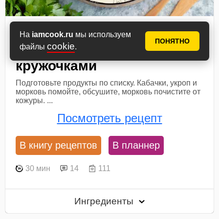
Кабачки по-корейски
На
iamcook.ru
мы используем
ПОНЯТНО
cookie
файлы
.
быстрого приготовления
кружочками
Подготовьте продукты по списку. Кабачки, укроп и
морковь помойте, обсушите, морковь почистите от
кожуры. ...
Посмотреть рецепт
В книгу рецептов
В планнер
30 мин
14
111
Ингредиенты