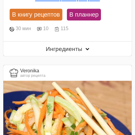
В книгу рецептов
В планнер
30 мин
10
115
Ингредиенты
Veronika
автор рецепта