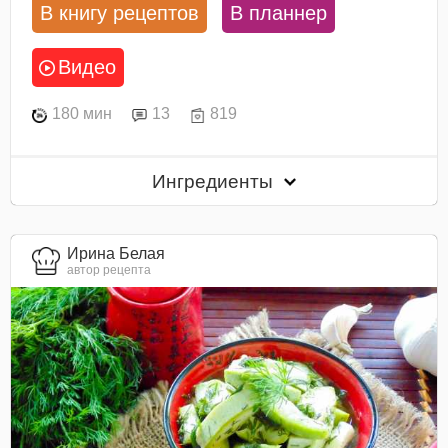
В книгу рецептов
В планнер
Видео
180 мин
13
819
Ингредиенты
Ирина Белая
автор рецепта