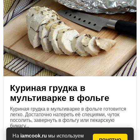
Куриная грудка в
мультиварке в фольге
Куриная грудка в мультиварке в фольге готовится
легко. Достаточно натереть её специями, чуток
посолить, завернуть в фольгу или пекарскую
бумагу...
Посмотреть рецепт
На
iamcook.ru
мы используем