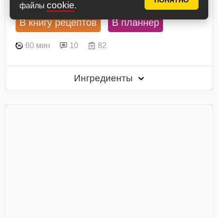
ПОНЯТНО
cookie
файлы
.
В книгу рецептов
В планнер
60 мин
10
82
Ингредиенты