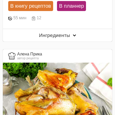
В книгу рецептов
В планнер
55 мин
12
Ингредиенты
Алена Прика
автор рецепта