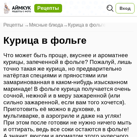
Рецепты
Вход
Рецепты
→
Мясные блюда
→
Курица в фольге
Курица в фольге
Что может быть проще, вкуснее и ароматнее
курицы, запеченной в фольге? Пожалуй, лишь
точно такая же курица, но предварительно
натёртая специями и пряностями или
замаринованная в каком-нибудь изысканном
маринаде! В фольге курица получается очень
сочной, нежной и в меру зажаренной (или
сильно зажаренной, если вам того хочется).
Приготовить её можно в духовке, в
мультиварке, в аэрогриле и даже на углях!
При этом после готовки не нужно ничего мыть
и оттирать, ведь все соки остаются в фольге!
А значит, вкусом и ароматом этого чудесного