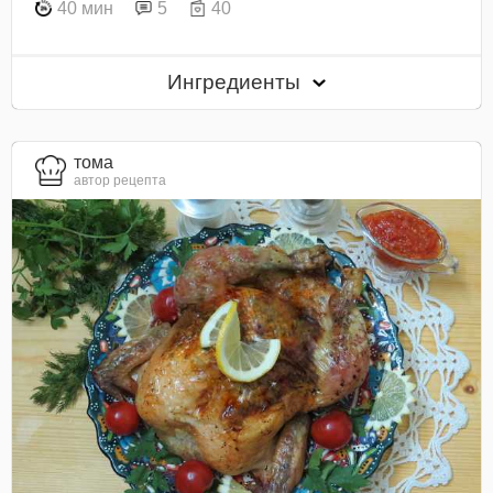
40 мин
5
40
Ингредиенты
тома
автор рецепта