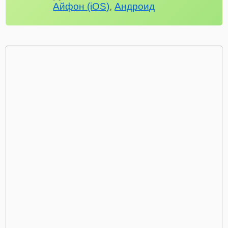
Айфон (iOS)
,
Андроид