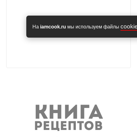
cooki
На
iamcook.ru
мы используем файлы