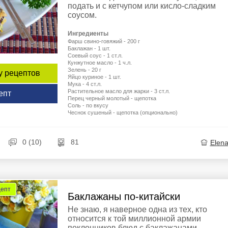
подать и с кетчупом или кисло-сладким
соусом.
Ингредиенты
Фарш свино-говяжий - 200 г
Баклажан - 1 шт.
Соевый соус - 1 ст.л.
Кунжутное масло - 1 ч.л.
Зелень - 20 г
у рецептов
Яйцо куриное - 1 шт.
Мука - 4 ст.л.
Растительное масло для жарки - 3 ст.л.
епт
Перец черный молотый - щепотка
Соль - по вкусу
Чеснок сушеный - щепотка (опционально)
0 (10)
81
Elen
цепт
Баклажаны по-китайски
Не знаю, я наверное одна из тех, кто
относится к той миллионной армии
поклонников блюд с баклажанами.