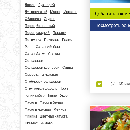
Лимон
Лук порей
Лук репчатый
Манго
Морковь
Добавить в книг
Облепиха
Огурец
Посмотреть рец
Перец болгарский
Перец сладкий
Персики
Петрушка
Помидор
Редис
Репа
Салат Айсберг
Салат Латук
Свекла
Сельдерей
Сельдерей корневой
Слива
Смородина красная
Стеблевой сельдерей
65 кк
Стручковая фасоль
Терн
Топинамбур
Тыква
Укроп
Фасоль
Фасоль белая
Фасоль красная
Фейхоа
Финики
Цветная капуста
Шпинат
Яблоко