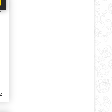
ки
м,
ка