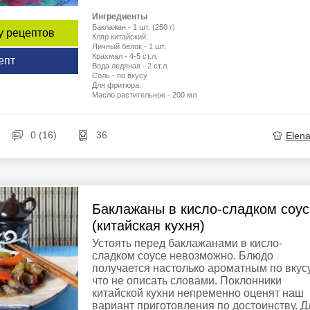
Ингредиенты
Баклажан - 1 шт. (250 г)
у рецептов
Кляр китайский:
Яичный белок - 1 шт.
Крахмал - 4-5 ст.л.
епт
Вода ледяная - 2 ст.л.
Соль - по вкусу
Для фритюра:
Масло растительное - 200 мл
0 (16)
36
Elen
Баклажаны в кисло-сладком соус
(китайская кухня)
Устоять перед баклажанами в кисло-
сладком соусе невозможно. Блюдо
получается настолько ароматным по вкусу
что не описать словами. Поклонники
китайской кухни непременно оценят наш
вариант приготовления по достоинству. Д