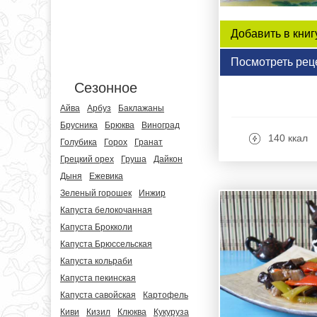
Добавить в книг
Посмотреть рец
Сезонное
Айва
Арбуз
Баклажаны
Брусника
Брюква
Виноград
140 ккал
Голубика
Горох
Гранат
Грецкий орех
Груша
Дайкон
Дыня
Ежевика
Зеленый горошек
Инжир
Капуста белокочанная
Капуста Брокколи
Капуста Брюссельская
Капуста кольраби
Капуста пекинская
Капуста савойская
Картофель
Киви
Кизил
Клюква
Кукуруза