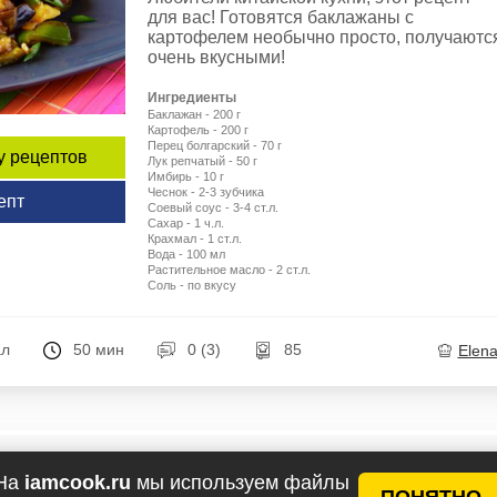
для вас! Готовятся баклажаны с
картофелем необычно просто, получаютс
очень вкусными!
Ингредиенты
Баклажан - 200 г
Картофель - 200 г
Перец болгарский - 70 г
у рецептов
Лук репчатый - 50 г
Имбирь - 10 г
Чеснок - 2-3 зубчика
епт
Соевый соус - 3-4 ст.л.
Сахар - 1 ч.л.
Крахмал - 1 ст.л.
Вода - 100 мл
Растительное масло - 2 ст.л.
Соль - по вкусу
ал
50 мин
0 (3)
85
Elen
На
iamcook.ru
мы используем файлы
ПОНЯТНО