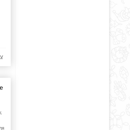
aV
е
,
ля