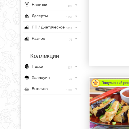
Напитки
491
Десерты
1256
ПП / Диетическое
3929
Разное
76
Коллекции
Пасха
237
Хэллоуин
31
Популярный ре
Выпечка
1296