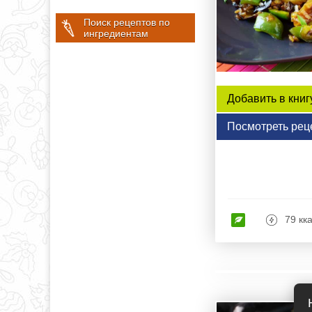
Поиск рецептов по
ингредиентам
Добавить в книг
Посмотреть рец
79 кк