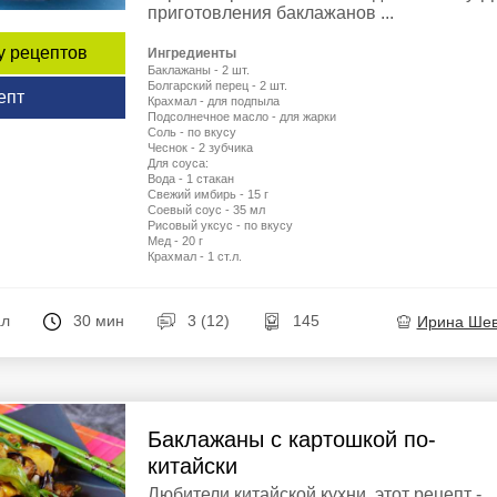
приготовления баклажанов ...
у рецептов
Ингредиенты
Баклажаны - 2 шт.
Болгарский перец - 2 шт.
епт
Крахмал - для подпыла
Подсолнечное масло - для жарки
Соль - по вкусу
Чеснок - 2 зубчика
Для соуса:
Вода - 1 стакан
Свежий имбирь - 15 г
Соевый соус - 35 мл
Рисовый уксус - по вкусу
Мед - 20 г
Крахмал - 1 ст.л.
ал
30 мин
3 (12)
145
Ирина Ше
Баклажаны с картошкой по-
китайски
Любители китайской кухни, этот рецепт -