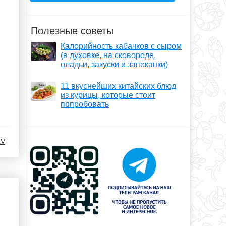
Полезные советы
Калорийность кабачков с сыром
(в духовке, на сковороде,
оладьи, закуски и запеканки)
11 вкуснейших китайских блюд
из курицы, которые стоит
попробовать
aV