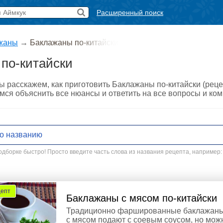
Расширенный поиск
жаны
→
Баклажаны по-китайски
по-китайски
ы расскажем, как приготовить Баклажаны по-китайски (рец
мся объяснить все нюансы и ответить на все вопросы и ко
дборке быстро! Просто введите часть слова из названия рецепта, например:
цепт
Баклажаны с мясом по-китайски
Традиционно фаршированные баклажан
с мясом подают с соевым соусом, но мож