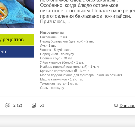
Особенно, когда блюдо остренькое,
пикантное, с огоньком. Попался мне реце
приготовления баклажанов по-китайски.
Признаюсь,...
Ингредиенты
Баклажаны - 2 шт.
у рецептов
Перец болгарский (цветной) - 2 шт.
Лук - 1 шт.
Чеснок - 5 зубчиков
епт
Перец чили - по вкусу
Соевый соус - 70 мл
Яйцо куриное (белок) - 1 шт.
Имбирь (свежий или молотый) - 1 ч. л.
Крахмал картофельный - 3 ст. л.
Масло подсолнечное для фритюра - сколько возьмёт
Масло кунжутное - 1,2 ст. л.
Томатная паста - 1 ст. л.
Соль - по вкусу
2 (2)
53
Daniaa