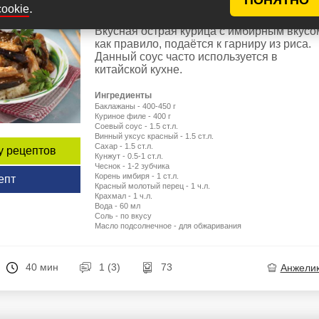
.
cookie
Курица с баклажанами по-китайс
Вкусная острая курица с имбирным вкусо
как правило, подаётся к гарниру из риса.
Данный соус часто используется в
китайской кухне.
Ингредиенты
Баклажаны - 400-450 г
Куриное филе - 400 г
Соевый соус - 1.5 ст.л.
Винный уксус красный - 1.5 ст.л.
Сахар - 1.5 ст.л.
у рецептов
Кунжут - 0.5-1 ст.л.
Чеснок - 1-2 зубчика
Корень имбиря - 1 ст.л.
епт
Красный молотый перец - 1 ч.л.
Крахмал - 1 ч.л.
Вода - 60 мл
Соль - по вкусу
Масло подсолнечное - для обжаривания
40 мин
1 (3)
73
Анжели