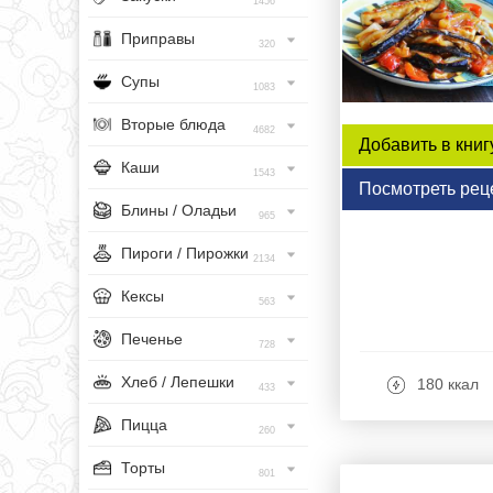
1456
Приправы
320
Супы
1083
Вторые блюда
4682
Добавить в книг
Каши
1543
Посмотреть рец
Блины / Оладьи
965
Пироги / Пирожки
2134
Кексы
563
Печенье
728
Хлеб / Лепешки
180 ккал
433
Пицца
260
Торты
801