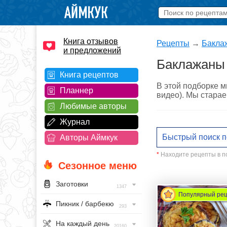
Книга отзывов
Рецепты
→
Бакла
и предложений
Баклажаны 
Книга рецептов
В этой подборке м
Планнер
видео). Мы старае
Любимые авторы
Журнал
Авторы Аймкук
*
Находите рецепты в по
Сезонное меню
Заготовки
1347
Популярный ре
Пикник / барбекю
293
На каждый день
20160