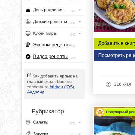
День рождения
385
Детские рецепты
1548
Кухни мира
1968
Добавить в книг
Эконом рецепты
393
Посмотреть рец
Видео рецепты
1396
Как добавить ярлык на
главный экран Вашего
218 ккал
телефона:
Айфон (iOS)
,
Андроид
Рубрикатор
Популярный ре
Салаты
2955
Закуски