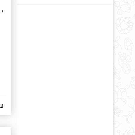
пт
dd