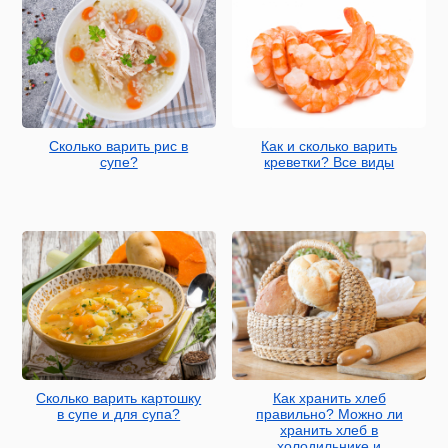
Сколько варить рис в
Как и сколько варить
супе?
креветки? Все виды
Сколько варить картошку
Как хранить хлеб
в супе и для супа?
правильно? Можно ли
хранить хлеб в
холодильнике и