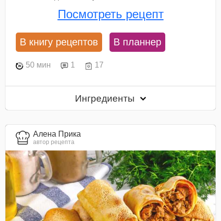
Посмотреть рецепт
В книгу рецептов
В планнер
50 мин
1
17
Ингредиенты
Алена Прика
автор рецепта