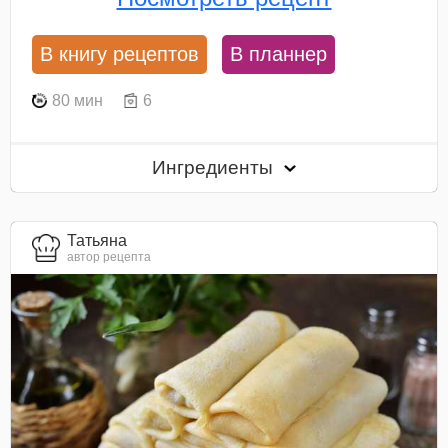
В книгу рецептов
В планнер
80 мин
6
Ингредиенты
Татьяна
автор рецепта