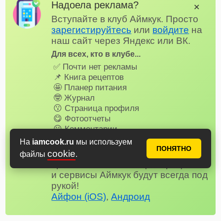
Надоела реклама?
✕
Вступайте в клуб Аймкук. Просто
зарегистируйтесь
или
войдите
на
наш сайт через Яндекс или ВК.
Для всех, кто в клубе...
✅ Почти нет рекламы
📌 Книга рецептов
🤩 Планер питания
🤓 Журнал
😗 Страница профиля
😋 Фотоотчеты
😃 Комментарии
и многое другое…
На
iamcook.ru
мы используем
ПОНЯТНО
Не забудьте установить наше веб-
cookie
файлы
.
приложение на телефон, рецепты
и сервисы Аймкук будут всегда под
рукой!
Айфон (iOS)
,
Андроид