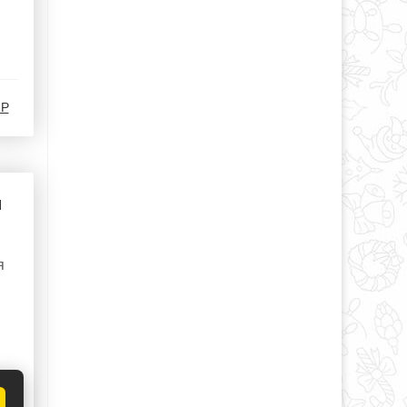
-Р
и
я