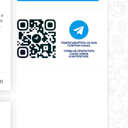
 и
да
.
 H