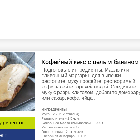
Кофейный кекс с целым бананом
Подготовьте ингредиенты: Масло или
сливочный маргарин для выпечки
растопите, муку просейте, растворимый
кофе залейте горячей водой. Соедините
муку с разрыхлителем, добавьте демерар
или сахар, кофе, яйца ...
Ингредиенты
Мука - 250 г (2 стакана);
Разрыхлитель - 1,5 ч. л.
у рецептов
Сливочное масло или маргарин - 200 г
Растворимый кофе - 1 ст. л.
Горячая вода - 2 ст. ложки;
епт
Сахар или демерара - 100 г