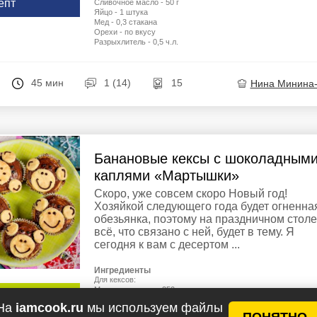
епт
Сливочное масло - 50 г
Яйцо - 1 штука
Мед - 0,3 стакана
Орехи - по вкусу
Разрыхлитель - 0,5 ч.л.
45 мин
1 (14)
15
Нина Минина
Банановые кексы с шоколадным
каплями «Мартышки»
Скоро, уже совсем скоро Новый год!
Хозяйкой следующего года будет огненна
обезьянка, поэтому на праздничном столе
всё, что связано с ней, будет в тему. Я
сегодня к вам с десертом ...
Ингредиенты
Для кексов:
Мука пшеничная - 250 г
у рецептов
Яйца куриные - 2 шт.
На
iamcook.ru
мы используем файлы
Сахар - 150 г
ПОНЯТНО