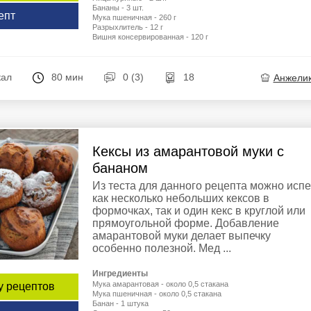
Бананы - 3 шт.
епт
Мука пшеничная - 260 г
Разрыхлитель - 12 г
Вишня консервированная - 120 г
кал
80 мин
0 (3)
18
Анжели
Кексы из амарантовой муки с
бананом
Из теста для данного рецепта можно испе
как несколько небольших кексов в
формочках, так и один кекс в круглой или
прямоугольной форме. Добавление
амарантовой муки делает выпечку
особенно полезной. Мед ...
Ингредиенты
Мука амарантовая - около 0,5 стакана
у рецептов
Мука пшеничная - около 0,5 стакана
Банан - 1 штука