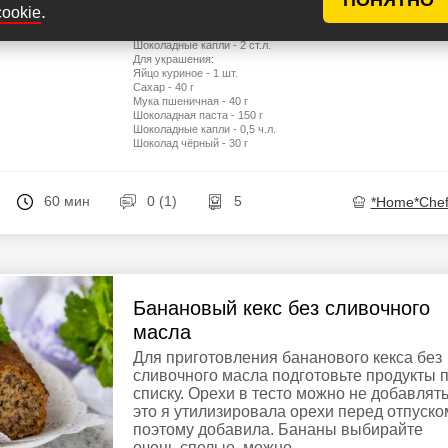
Масло сливочное - 100 г
епт
.
cookie
Разрыхлитель - 10 г
Бананы - 2 шт.
Шоколадные капли - 2 ст.л.
Для украшения:
Яйцо куриное - 1 шт.
Сахар - 40 г
Мука пшеничная - 40 г
Шоколадная паста - 150 г
Шоколадные капли - 0,5 ч.л.
Шоколад чёрный - 30 г
60 мин
0 (1)
5
*Home*Chef
Банановый кекс без сливочного
масла
Для приготовления бананового кекса без
сливочного масла подготовьте продукты 
списку. Орехи в тесто можно не добавлять
это я утилизировала орехи перед отпуско
поэтому добавила. Бананы выбирайте
очень спелые, можно ...