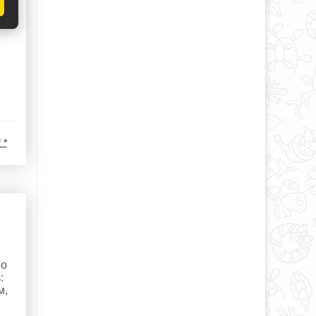
 *
по
:
м,