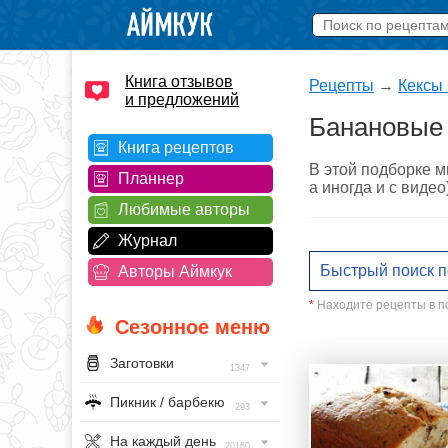
Книга отзывов
Рецепты
→
Кексы
и предложений
Банановые 
Книга рецептов
В этой подборке 
Планнер
а иногда и с виде
Любимые авторы
Журнал
Авторы Аймкук
*
Находите рецепты в по
Сезонное меню
Заготовки
1347
Пикник / барбекю
293
На каждый день
20160