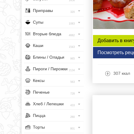
1456
Приправы
320
Супы
1083
Вторые блюда
4682
Добавить в книг
Каши
1543
Посмотреть рец
Блины / Оладьи
965
Пироги / Пирожки
2134
307 ккал
Кексы
563
Печенье
728
Хлеб / Лепешки
433
Пицца
260
Торты
801