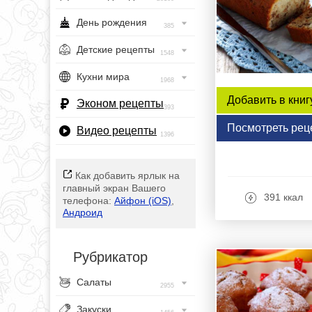
День рождения
385
Детские рецепты
1548
Кухни мира
1968
Добавить в книг
Эконом рецепты
393
Посмотреть рец
Видео рецепты
1396
Как добавить ярлык на
главный экран Вашего
391 ккал
телефона:
Айфон (iOS)
,
Андроид
Рубрикатор
Салаты
2955
Закуски