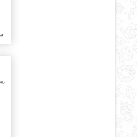
ка
чь