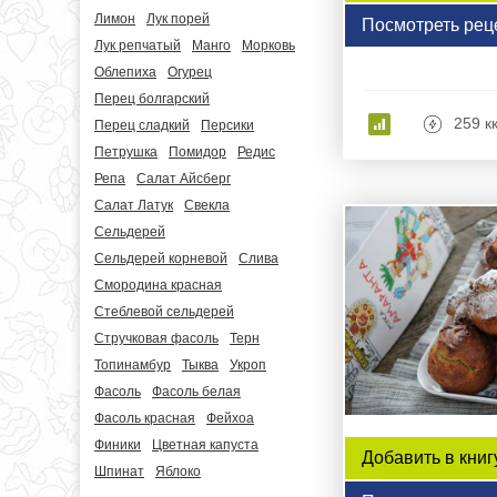
Лимон
Лук порей
Посмотреть рец
Лук репчатый
Манго
Морковь
Облепиха
Огурец
Перец болгарский
259 к
Перец сладкий
Персики
Петрушка
Помидор
Редис
Репа
Салат Айсберг
Салат Латук
Свекла
Сельдерей
Сельдерей корневой
Слива
Смородина красная
Стеблевой сельдерей
Стручковая фасоль
Терн
Топинамбур
Тыква
Укроп
Фасоль
Фасоль белая
Фасоль красная
Фейхоа
Финики
Цветная капуста
Добавить в книг
Шпинат
Яблоко