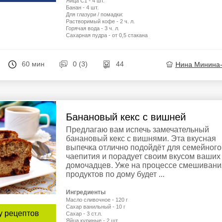
Яйца С1 - 4 шт.
Банан - 4 шт.
Для глазури / помадки:
Растворимый кофе - 2 ч. л.
Горячая вода - 3 ч. л.
Сахарная пудра - от 0,5 стакана
60 мин
0 (3)
44
Нина Минина
Банановый кекс с вишней
Предлагаю вам испечь замечательный
банановый кекс с вишнями. Эта вкусная
выпечка отлично подойдёт для семейного
чаепития и порадует своим вкусом ваших
домочадцев. Уже на процессе смешивани
продуктов по дому будет ...
Ингредиенты
Масло сливочное - 120 г
Сахар ванильный - 10 г
у рецептов
Сахар - 3 ст.л.
Яйца куриные - 2 шт.