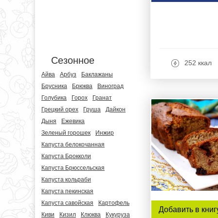
Сезонное
252 ккал
Айва
Арбуз
Баклажаны
Брусника
Брюква
Виноград
Голубика
Горох
Гранат
Грецкий орех
Груша
Дайкон
Дыня
Ежевика
Зеленый горошек
Инжир
Капуста белокочанная
Капуста Брокколи
Капуста Брюссельская
Капуста кольраби
Капуста пекинская
Капуста савойская
Картофель
Добавить в книг
Киви
Кизил
Клюква
Кукуруза