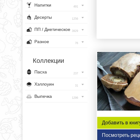
Напитки
491
Десерты
1256
ПП / Диетическое
3929
Разное
76
Коллекции
Пасха
237
Хэллоуин
31
Выпечка
1296
Добавить в книг
Посмотреть рец