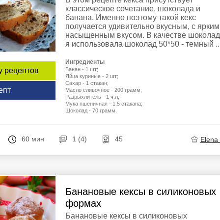
классическое сочетание, шоколада и
банана. Именно поэтому такой кекс
получается удивительно вкусным, с ярким
насыщенным вкусом. В качестве шокола
я использовала шоколад 50*50 - темный ..
Ингредиенты
Банан - 1 шт;
у рецептов
Яйца куриные - 2 шт;
Сахар - 1 стакан;
епт
Масло сливочное - 200 грамм;
Разрыхлитель - 1 ч.л;
Мука пшеничная - 1.5 стакана;
Шоколад - 70 грамм.
60 мин
1 (4)
45
Elena
Банановые кексы в силиконовых
формах
Банановые кексы в силиконовых