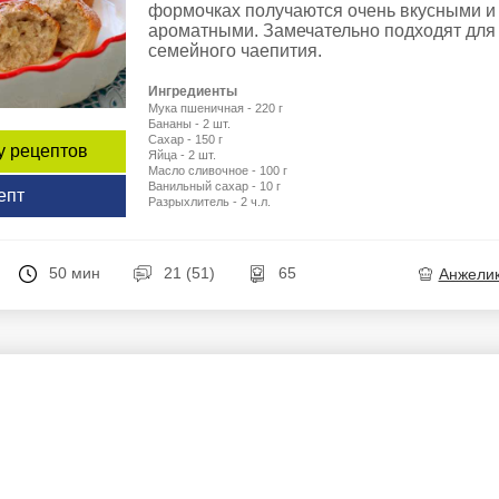
формочках получаются очень вкусными и
ароматными. Замечательно подходят для
семейного чаепития.
Ингредиенты
Мука пшеничная - 220 г
Бананы - 2 шт.
Сахар - 150 г
у рецептов
Яйца - 2 шт.
Масло сливочное - 100 г
Ванильный сахар - 10 г
епт
Разрыхлитель - 2 ч.л.
50 мин
21 (51)
65
Анжели