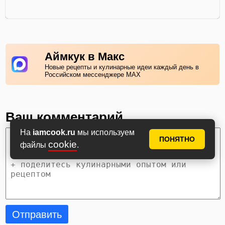
Аймкук в Макс
Новые рецепты и кулинарные идеи каждый день в
Российском мессенджере MAX
Ваш комментарий
На
iamcook.ru
мы используем
ПОНЯТНО
cookie
файлы
.
Отправить