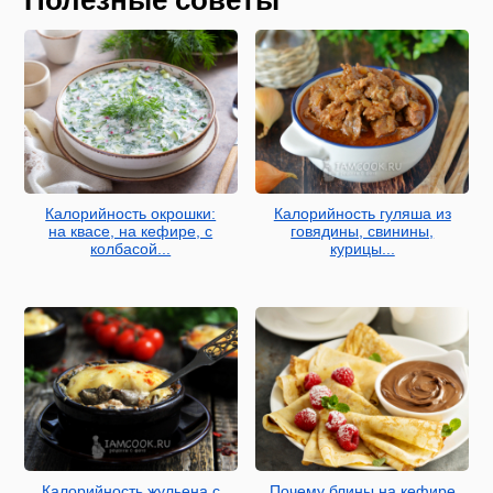
Калорийность окрошки:
Калорийность гуляша из
на квасе, на кефире, с
говядины, свинины,
колбасой...
курицы...
Калорийность жульена с
Почему блины на кефире