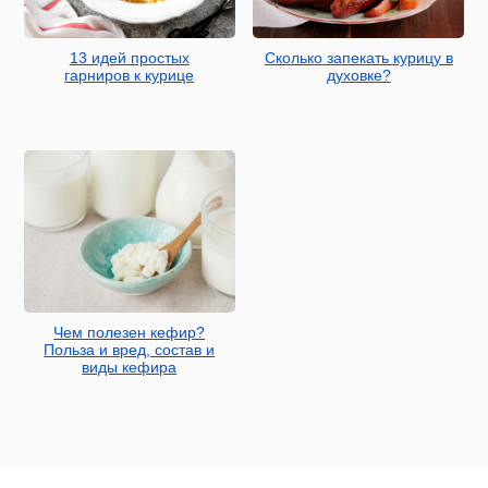
13 идей простых
Сколько запекать курицу в
гарниров к курице
духовке?
Чем полезен кефир?
Польза и вред, состав и
виды кефира