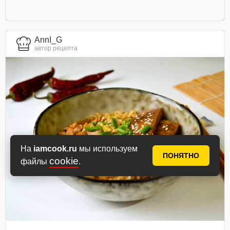
AnnI_G
автор рецепта
На
iamcook.ru
мы используем
ПОНЯТНО
cookie
файлы
.