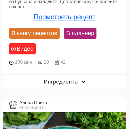
из бульона и охладите. Для заливки кукси налейте
в ковш...
Посмотреть рецепт
В книгу рецептов
В планнер
Видео
100 мин
10
42
Ингредиенты
Алена Прика
автор рецепта