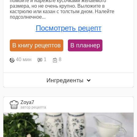
помойте и нарежьте кусочками желаемого
размера, но не очень крупно. Выложите в
кастрюлю или казан с толстым дном. Налейте
подсолнечное...
Посмотреть рецепт
В книгу рецептов
В планнер
40 мин
1
8
Ингредиенты
Zoya7
автор рецепта