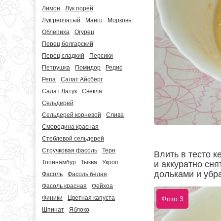
Лимон
Лук порей
Лук репчатый
Манго
Морковь
Облепиха
Огурец
Перец болгарский
Перец сладкий
Персики
Петрушка
Помидор
Редис
Репа
Салат Айсберг
Салат Латук
Свекла
Сельдерей
Сельдерей корневой
Слива
Смородина красная
Стеблевой сельдерей
Стручковая фасоль
Терн
Влить в тесто 
Топинамбур
Тыква
Укроп
и аккуратно сня
дольками и убра
Фасоль
Фасоль белая
Фасоль красная
Фейхоа
Финики
Цветная капуста
Фото 3
Шпинат
Яблоко