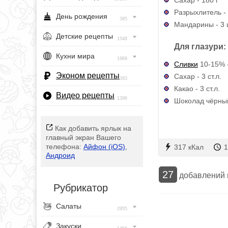
Разрыхлитель - 
День рождения
385
Мандарины - 3 
Детские рецепты
1548
Для глазури:
Кухни мира
1968
Сливки
10-15% -
Эконом рецепты
Сахар - 3 ст.л.
393
Какао - 3 ст.л.
Видео рецепты
1396
Шоколад чёрный
Как добавить ярлык на
главный экран Вашего
телефона:
Айфон (iOS)
,
317 кКал
1
Андроид
27
добавлений
Рубрикатор
Салаты
2955
Закуски