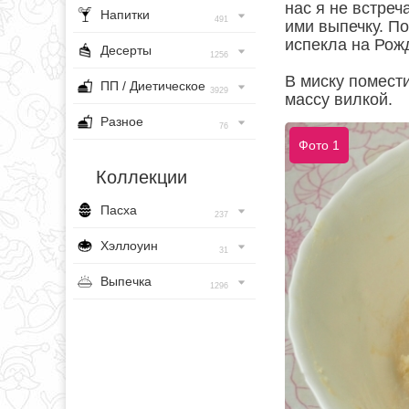
нас я не встреч
Напитки
491
ими выпечку. По
испекла на Рожд
Десерты
1256
В миску помести
ПП / Диетическое
3929
массу вилкой.
Разное
76
Фото 1
Коллекции
Пасха
237
Хэллоуин
31
Выпечка
1296