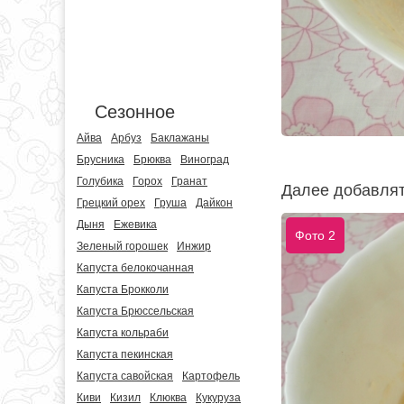
Сезонное
Айва
Арбуз
Баклажаны
Брусника
Брюква
Виноград
Голубика
Горох
Гранат
Далее добавлят
Грецкий орех
Груша
Дайкон
Дыня
Ежевика
Фото 2
Зеленый горошек
Инжир
Капуста белокочанная
Капуста Брокколи
Капуста Брюссельская
Капуста кольраби
Капуста пекинская
Капуста савойская
Картофель
Киви
Кизил
Клюква
Кукуруза