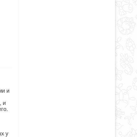
ми и
, и
го.
х у