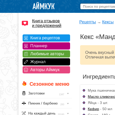
Книга отзывов
Рецепты
→
Кексы
и предложений
Кекс «Ман
Книга рецептов
Планнер
Очень вкусный 
Любимые авторы
Отличная выпеч
Журнал
Авторы Аймкук
Ингредиент
Сезонное меню
Мука пшеничная
Заготовки
1347
Масло сливочн
Яйца - 3 шт.
Пикник / барбекю
293
Кефир
- 50 мл
На каждый день
Сахар - 180 г
20160