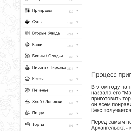
1456
Приправы
320
Супы
1083
Вторые блюда
4682
Каши
1543
Блины / Оладьи
965
Пироги / Пирожки
2134
Процесс при
Кексы
563
В этом году на 
Печенье
назвала его "М
728
приготовить торт
Хлеб / Лепешки
433
он всем понрав
Кекс получаетс
Пицца
260
Перед самым но
Торты
801
Архангельска -