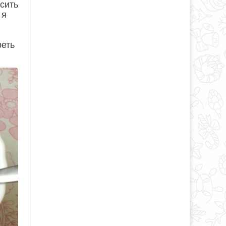
асить
 я
реть