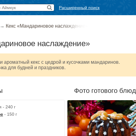
Расширенный поиск
→
Кекс «Мандариновое наслаждение»
дариновое наслаждение»
и ароматный кекс с цедрой и кусочками мандаринов.
ка для будней и праздников.
ы
Фото готового блю
 - 240 г
ое
- 150 г