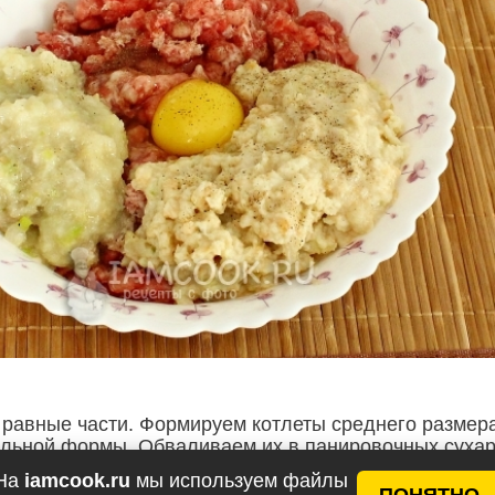
равные части. Формируем котлеты среднего размер
альной формы. Обваливаем их в панировочных сухар
На
iamcook.ru
мы используем файлы
ПОНЯТНО