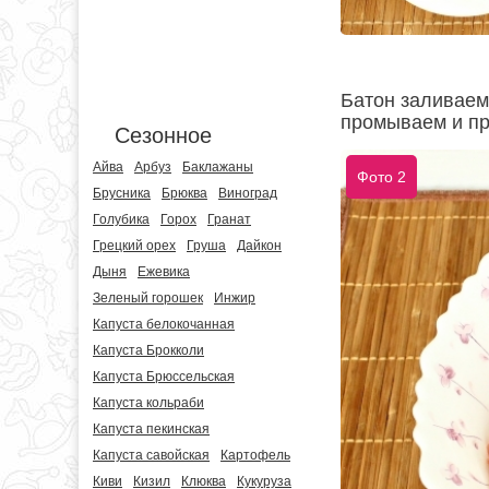
Батон заливаем
промываем и пр
Сезонное
Айва
Арбуз
Баклажаны
Фото 2
Брусника
Брюква
Виноград
Голубика
Горох
Гранат
Грецкий орех
Груша
Дайкон
Дыня
Ежевика
Зеленый горошек
Инжир
Капуста белокочанная
Капуста Брокколи
Капуста Брюссельская
Капуста кольраби
Капуста пекинская
Капуста савойская
Картофель
Киви
Кизил
Клюква
Кукуруза