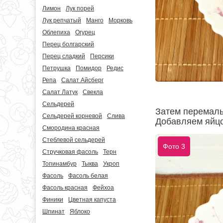
Лимон
Лук порей
Лук репчатый
Манго
Морковь
Облепиха
Огурец
Перец болгарский
Перец сладкий
Персики
Петрушка
Помидор
Редис
Репа
Салат Айсберг
Салат Латук
Свекла
Сельдерей
Затем перемалы
Сельдерей корневой
Слива
Добавляем яйцо
Смородина красная
Стеблевой сельдерей
Фото 3
Стручковая фасоль
Терн
Топинамбур
Тыква
Укроп
Фасоль
Фасоль белая
Фасоль красная
Фейхоа
Финики
Цветная капуста
Шпинат
Яблоко