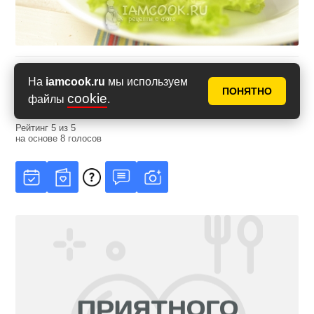
Оценить рецепт
На
iamcook.ru
мы используем
ПОНЯТНО
cookie
файлы
.
Рейтинг
5
из
5
на основе
8
голосов