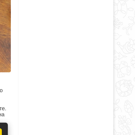
о
те.
на
му