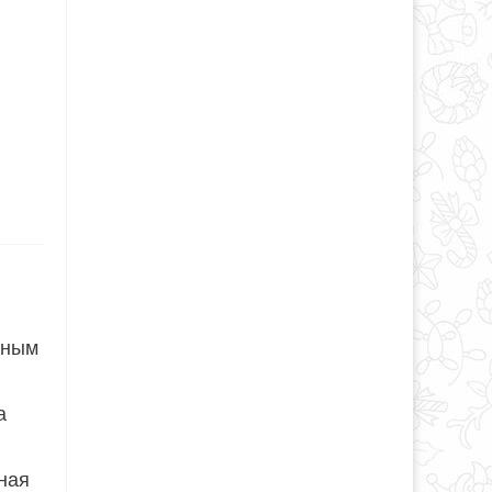
сным
а
ная