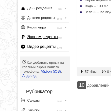
Вода – 100 мл
День рождения
385
Зелень – по вку
Детские рецепты
1548
Кухни мира
1968
Эконом рецепты
393
Видео рецепты
1396
Как добавить ярлык на
главный экран Вашего
телефона:
Айфон (iOS)
,
57 кКал
0 
Андроид
10
добавлений
Рубрикатор
Салаты
2955
Закуски