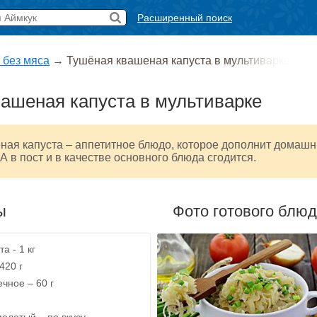
Расширенный поиск
 без мяса
→
Тушёная квашеная капуста в мультиварке
ашеная капуста в мультиварке
ная капуста – аппетитное блюдо, которое дополнит домаш
А в пост и в качестве основного блюда сгодится.
ы
Фото готового блю
а - 1 кг
420 г
чное – 60 г
олотый – по вкусу