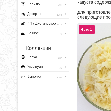
капуста содерж
Напитки
491
Для приготовле
Десерты
1256
следующие про
ПП / Диетическое
3929
Фото 1
Разное
76
Коллекции
Пасха
237
Хэллоуин
31
Выпечка
1296