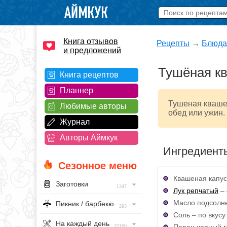
Книга отзывов
Рецепты
→
Блюда
и предложений
Тушёная кв
Книга рецептов
Планнер
Тушеная кваше
Любимые авторы
обед или ужин. 
Журнал
Авторы Аймкук
Ингредиент
Сезонное меню
Квашеная капуст
Заготовки
1347
Лук репчатый
– 
Масло подсолне
Пикник / барбекю
293
Соль – по вкусу
На каждый день
Перец черный м
20160