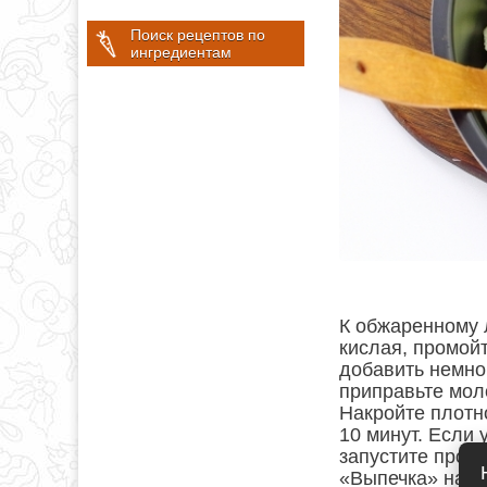
Поиск рецептов по
ингредиентам
К обжаренному 
кислая, промой
добавить немно
приправьте мол
Накройте плотн
10 минут. Если 
запустите прог
«Выпечка» на 4