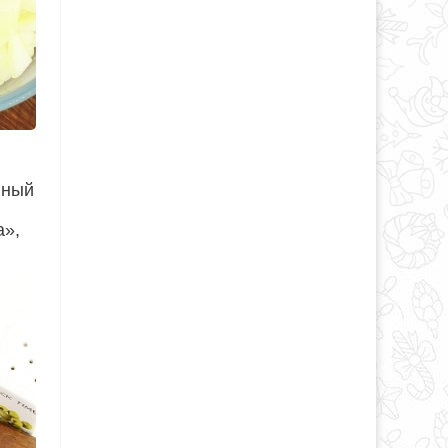
нный
а»,