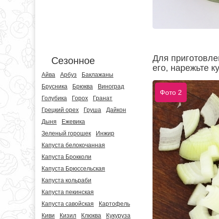
Для приготовле
Сезонное
его, нарежьте 
Айва
Арбуз
Баклажаны
Брусника
Брюква
Виноград
Фото 2
Голубика
Горох
Гранат
Грецкий орех
Груша
Дайкон
Дыня
Ежевика
Зеленый горошек
Инжир
Капуста белокочанная
Капуста Брокколи
Капуста Брюссельская
Капуста кольраби
Капуста пекинская
Капуста савойская
Картофель
Киви
Кизил
Клюква
Кукуруза