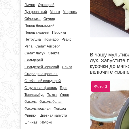
Лимон
Лук порей
Лук репчатый
Манго
Морковь
Облепиха
Огурец
Перец болгарский
Перец сладкий
Персики
Петрушка
Помидор
Редис
Репа
Салат Айсберг
Салат Латук
Свекла
В чашу мультив
лук. Запустите
Сельдерей
кусочки до мягк
Сельдерей корневой
Слива
включите «выпеч
Смородина красная
Стеблевой сельдерей
Фото 3
Стручковая фасоль
Терн
Топинамбур
Тыква
Укроп
Фасоль
Фасоль белая
Фасоль красная
Фейхоа
Финики
Цветная капуста
Шпинат
Яблоко