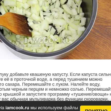
луку добавьте квашеную капусту. Если капуста сильн
те её в проточной воде, а перед тушением можно
го сахара. Перемешайте с луком. Налейте воду,
отым черным перцем и немножко солью. Перемешай
о крышкой и запустите программу «тушение/овощи» 
у вас обычная мультиварка без функции скороварки,
рамму «тушение» на 1 час. Можно запустить програм
На
iamcook.ru
мы используем файлы
0 минут, только время от времени нужно открывать
ПОНЯТНО