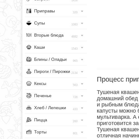
1456
Приправы
320
Супы
1083
Вторые блюда
4682
Каши
1543
Блины / Оладьи
965
Пироги / Пирожки
2134
Процесс при
Кексы
563
Тушеная квашен
Печенье
домашний обед 
728
и рыбным блюда
Хлеб / Лепешки
433
капусты можно б
мультиварка. А 
Пицца
260
приготовится за
Тушеная квашен
Торты
801
отличная начин