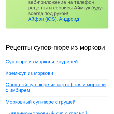
веб-приложение на телефон,
рецепты и сервисы Аймкук будут
всегда под рукой!
Айфон (iOS)
,
Андроид
Рецепты супов-пюре из моркови
Суп-пюре из моркови с курицей
Крем-суп из моркови
Овощной суп пюре из картофеля и моркови
с имбирем
Морковный суп-пюре с грушей
Тыквенно-морковный суп с красной