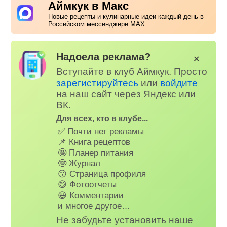
Аймкук в Макс
Новые рецепты и кулинарные идеи каждый день в
Российском мессенджере MAX
Надоела реклама?
✕
Вступайте в клуб Аймкук. Просто
зарегистируйтесь
или
войдите
на наш сайт через Яндекс или
ВК.
Для всех, кто в клубе...
✅ Почти нет рекламы
📌 Книга рецептов
🤩 Планер питания
🤓 Журнал
😗 Страница профиля
😋 Фотоотчеты
😃 Комментарии
и многое другое…
Не забудьте установить наше