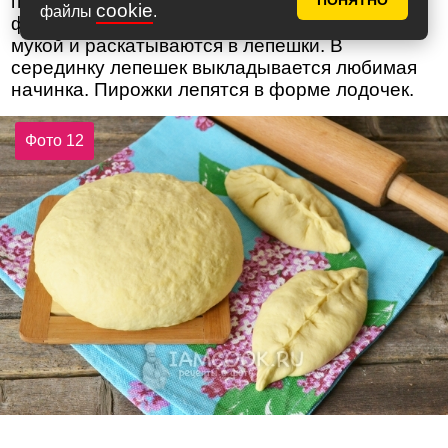
пышным, что не рассказать. Из теста
ПОНЯТНО
cookie
файлы
.
формируются шарики. Шарики обсыпаются
мукой и раскатываются в лепешки. В
серединку лепешек выкладывается любимая
начинка. Пирожки лепятся в форме лодочек.
Фото 12