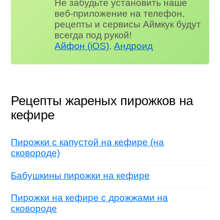
Не забудьте установить наше
веб-приложение на телефон,
рецепты и сервисы Аймкук будут
всегда под рукой!
Айфон (iOS)
,
Андроид
Рецепты жареных пирожков на
кефире
Пирожки с капустой на кефире (на
сковороде)
Бабушкины пирожки на кефире
Пирожки на кефире с дрожжами на
сковороде