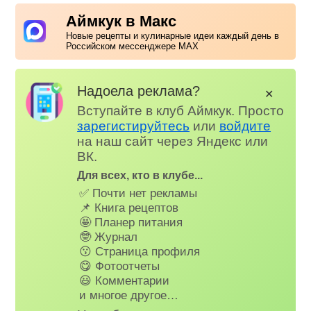
Аймкук в Макс
Новые рецепты и кулинарные идеи каждый день в
Российском мессенджере MAX
Надоела реклама?
✕
Вступайте в клуб Аймкук. Просто
зарегистируйтесь
или
войдите
на наш сайт через Яндекс или
ВК.
Для всех, кто в клубе...
✅ Почти нет рекламы
📌 Книга рецептов
🤩 Планер питания
🤓 Журнал
😗 Страница профиля
😋 Фотоотчеты
😃 Комментарии
и многое другое…