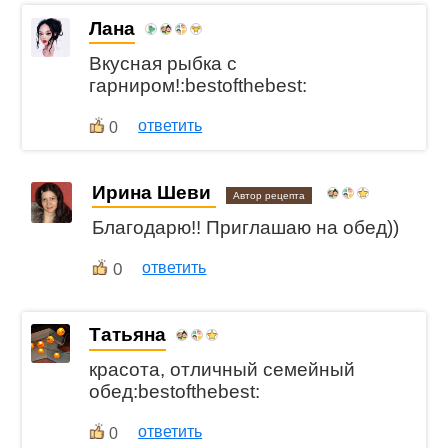
Лана
Вкусная рыбка с
гарниром!:bestofthebest:
ответить
0
Ирина Шеви
Автор рецепта
Благодарю!! Приглашаю на обед))
0
ответить
Татьяна
красота, отличный семейный
обед:bestofthebest:
ответить
0