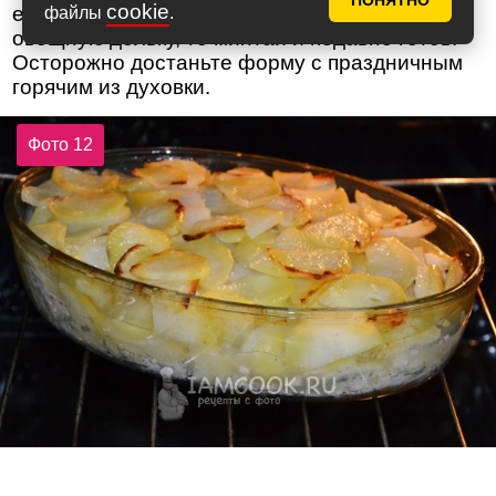
ПОНЯТНО
cookie
если ножик с легкостью проскользнул в
файлы
.
овощную дольку, то минтай и подавно готов.
Осторожно достаньте форму с праздничным
горячим из духовки.
Фото 12