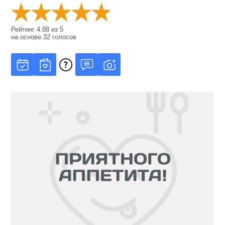
Рейтинг
4.88
из
5
на основе
32
голосов