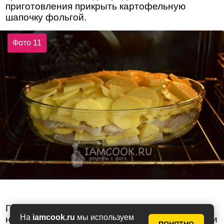
приготовления прикрыть картофельную
шапочку фольгой.
Фото 11
Готовность блюда определяется с помощью
На
iamcook.ru
мы используем
ножа. Проколите картофельный слой ножом, и