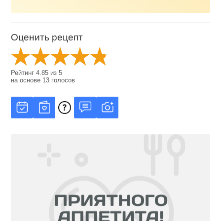
Оценить рецепт
Рейтинг
4.85
из
5
на основе
13
голосов