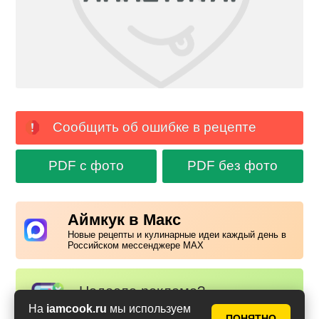
Сообщить об ошибке в рецепте
PDF с фото
PDF без фото
Аймкук в Макс
Новые рецепты и кулинарные идеи каждый день в
Российском мессенджере MAX
Надоела реклама?
✕
На
iamcook.ru
мы используем
Вступайте в клуб Аймкук. Просто
ПОНЯТНО