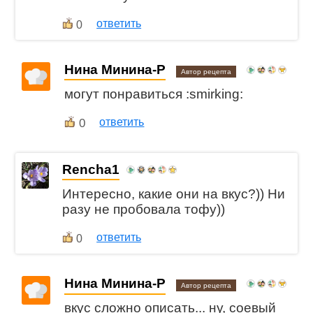
ответить
0
Нина Минина-Р
Автор рецепта
могут понравиться :smirking:
0
ответить
Rencha1
Интересно, какие они на вкус?)) Ни
разу не пробовала тофу))
ответить
0
Нина Минина-Р
Автор рецепта
вкус сложно описать... ну, соевый