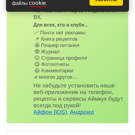
cookie
файлы
.
зарегистируйтесь
или
войдите
на наш сайт через Яндекс или
ВК.
Для всех, кто в клубе...
✅ Почти нет рекламы
📌 Книга рецептов
🤩 Планер питания
🤓 Журнал
😗 Страница профиля
😋 Фотоотчеты
😃 Комментарии
и многое другое…
Не забудьте установить наше
веб-приложение на телефон,
рецепты и сервисы Аймкук будут
всегда под рукой!
Айфон (iOS)
,
Андроид