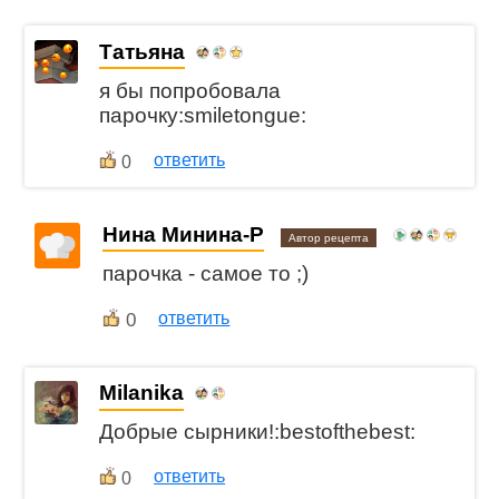
Татьяна
я бы попробовала
парочку:smiletongue:
ответить
0
Нина Минина-Р
Автор рецепта
парочка - самое то ;)
0
ответить
Milanika
Добрые сырники!:bestofthebest:
ответить
0