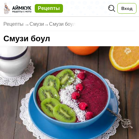
Рецепты
Вход
Рецепты
→
Смузи
→
Смузи боул
Смузи боул