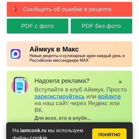
Сообщить об ошибке в рецепте
PDF с фото
PDF без фото
Аймкук в Макс
Новые рецепты и кулинарные идеи каждый день в
Российском мессенджере MAX
Надоела реклама?
✕
Вступайте в клуб Аймкук. Просто
зарегистируйтесь
или
войдите
на наш сайт через Яндекс или
ВК.
Для всех, кто в клубе...
✅ Почти нет рекламы
На
iamcook.ru
мы используем
📌 Книга рецептов
ПОНЯТНО
cookie
файлы
.