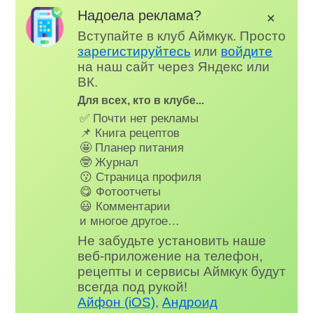
Надоела реклама?
✕
Вступайте в клуб Аймкук. Просто
зарегистируйтесь
или
войдите
на наш сайт через Яндекс или
ВК.
Для всех, кто в клубе...
✅ Почти нет рекламы
📌 Книга рецептов
🤩 Планер питания
🤓 Журнал
😗 Страница профиля
😋 Фотоотчеты
😃 Комментарии
и многое другое…
Не забудьте установить наше
веб-приложение на телефон,
рецепты и сервисы Аймкук будут
всегда под рукой!
Айфон (iOS)
,
Андроид