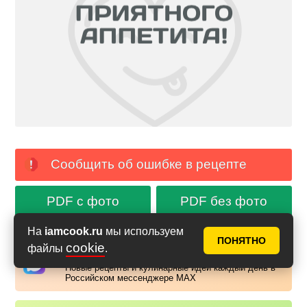
Сообщить об ошибке в рецепте
PDF с фото
PDF без фото
На
iamcook.ru
мы используем
ПОНЯТНО
cookie
файлы
.
Аймкук в Макс
Новые рецепты и кулинарные идеи каждый день в
Российском мессенджере MAX