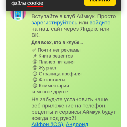
ПОНЯТНО
cookie
файлы
.
Надоела реклама?
✕
Вступайте в клуб Аймкук. Просто
зарегистируйтесь
или
войдите
на наш сайт через Яндекс или
ВК.
Для всех, кто в клубе...
✅ Почти нет рекламы
📌 Книга рецептов
🤩 Планер питания
🤓 Журнал
😗 Страница профиля
😋 Фотоотчеты
😃 Комментарии
и многое другое…
Не забудьте установить наше
веб-приложение на телефон,
рецепты и сервисы Аймкук будут
всегда под рукой!
Айфон (iOS)
,
Андроид