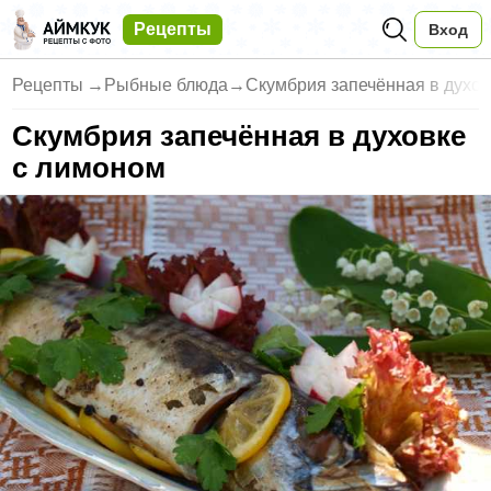
Рецепты
Вход
Рецепты
→
Рыбные блюда
→
Скумбрия запечённая в духов
Скумбрия запечённая в духовке
с лимоном