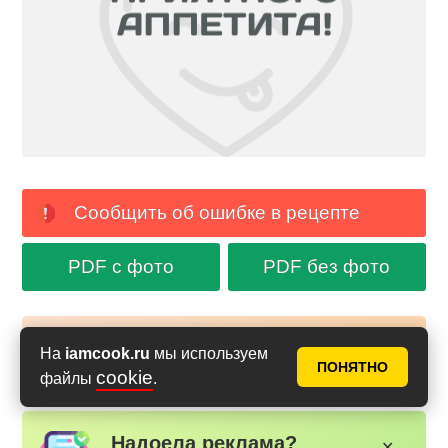
Сообщить об ошибке в рецепте
PDF с фото
PDF без фото
Аймкук в Макс
На
iamcook.ru
мы используем
Новые рецепты и кулинарные идеи каждый день в
ПОНЯТНО
cookie
файлы
.
Российском мессенджере MAX
Надоела реклама?
✕