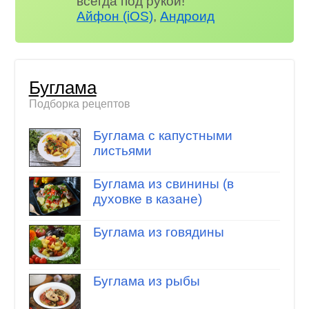
всегда под рукой!
Айфон (iOS)
,
Андроид
Буглама
Подборка рецептов
Буглама с капустными
листьями
Буглама из свинины (в
духовке в казане)
Буглама из говядины
Буглама из рыбы