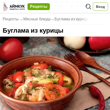
Рецепты
Вход
Рецепты
→
Мясные блюда
→
Буглама из курицы
Буглама из курицы