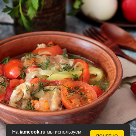
На
iamcook.ru
мы используем