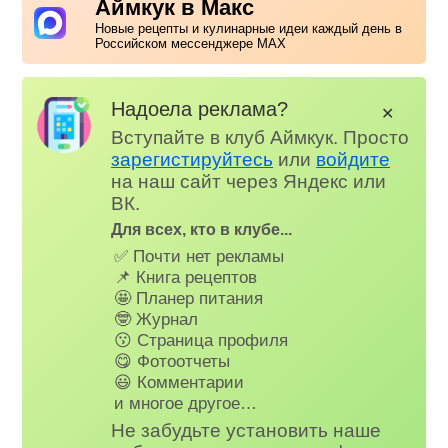
Аймкук в Макс
Новые рецепты и кулинарные идеи каждый день в
Российском мессенджере MAX
Надоела реклама?
✕
Вступайте в клуб Аймкук. Просто
зарегистируйтесь
или
войдите
на наш сайт через Яндекс или
ВК.
Для всех, кто в клубе...
✅ Почти нет рекламы
📌 Книга рецептов
🤩 Планер питания
🤓 Журнал
😗 Страница профиля
😋 Фотоотчеты
😃 Комментарии
и многое другое…
Не забудьте установить наше