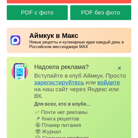
PDF с фото
PDF без фото
Аймкук в Макс
Новые рецепты и кулинарные идеи каждый день в
Российском мессенджере MAX
Надоела реклама?
✕
Вступайте в клуб Аймкук. Просто
зарегистируйтесь
или
войдите
на наш сайт через Яндекс или
ВК.
Для всех, кто в клубе...
✅ Почти нет рекламы
📌 Книга рецептов
🤩 Планер питания
🤓 Журнал
😗 Страница профиля