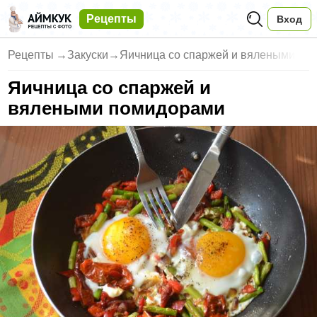
Рецепты
Вход
Рецепты
→
Закуски
→
Яичница со спаржей и вялеными
Яичница со спаржей и
вялеными помидорами