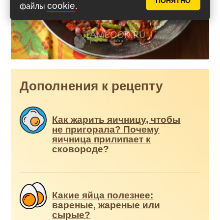
ПОНЯТНО
cookie
файлы
.
Дополнения к рецепту
Как жарить яичницу, чтобы
не пригорала? Почему
яичница прилипает к
сковороде?
Какие яйца полезнее:
вареные, жареные или
сырые?