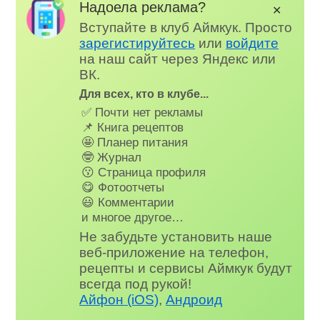
Надоела реклама?
✕
Вступайте в клуб Аймкук. Просто
зарегистируйтесь
или
войдите
на наш сайт через Яндекс или
ВК.
Для всех, кто в клубе...
✅ Почти нет рекламы
📌 Книга рецептов
🤩 Планер питания
🤓 Журнал
😗 Страница профиля
😋 Фотоотчеты
😃 Комментарии
и многое другое…
Не забудьте установить наше
веб-приложение на телефон,
рецепты и сервисы Аймкук будут
всегда под рукой!
Айфон (iOS)
,
Андроид