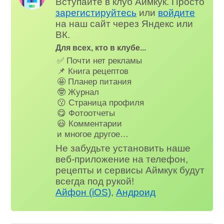
Вступайте в клуб Аймкук. Просто
зарегистируйтесь
или
войдите
на наш сайт через Яндекс или
ВК.
Для всех, кто в клубе...
✅ Почти нет рекламы
📌 Книга рецептов
🤩 Планер питания
🤓 Журнал
😗 Страница профиля
😋 Фотоотчеты
😃 Комментарии
и многое другое…
Не забудьте установить наше
веб-приложение на телефон,
рецепты и сервисы Аймкук будут
всегда под рукой!
Айфон (iOS)
,
Андроид