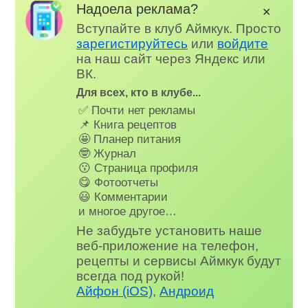
Надоела реклама?
✕
Вступайте в клуб Аймкук. Просто
зарегистируйтесь
или
войдите
на наш сайт через Яндекс или
ВК.
Для всех, кто в клубе...
✅ Почти нет рекламы
📌 Книга рецептов
🤩 Планер питания
🤓 Журнал
😗 Страница профиля
😋 Фотоотчеты
😃 Комментарии
и многое другое…
Не забудьте установить наше
веб-приложение на телефон,
рецепты и сервисы Аймкук будут
всегда под рукой!
Айфон (iOS)
,
Андроид