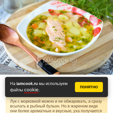
На
iamcook.ru
мы используем
Дополнения к рецепту
ПОНЯТНО
cookie
файлы
.
Лук с морковкой можно и не обжаривать, а сразу
всыпать в рыбный бульон. Но в жареном виде
они более ароматные и вкусные, уха получается