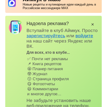
Новые рецепты и кулинарные идеи каждый день в
Российском мессенджере MAX
Надоела реклама?
✕
Вступайте в клуб Аймкук. Просто
зарегистируйтесь
или
войдите
на наш сайт через Яндекс или
ВК.
Для всех, кто в клубе...
✅ Почти нет рекламы
📌 Книга рецептов
🤩 Планер питания
🤓 Журнал
😗 Страница профиля
😋 Фотоотчеты
😃 Комментарии
и многое другое…
Не забудьте установить наше
веб-приложение на телефон,