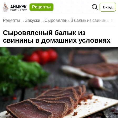
Рецепты
Вход
Рецепты
→
Закуски
→
Сыровяленый балык из свинины в д
Сыровяленый балык из
свинины в домашних условиях