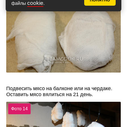
ПОНЯТНО
cookie
файлы
.
Фото 13
Подвесить мясо на балконе или на чердаке.
Оставить мясо вялиться на 21 день.
Фото 14