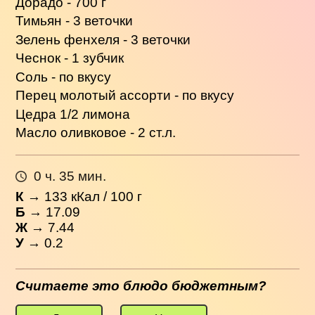
Дорадо - 700 г
Тимьян - 3 веточки
Зелень фенхеля - 3 веточки
Чеснок - 1 зубчик
Соль - по вкусу
Перец молотый ассорти - по вкусу
Цедра 1/2 лимона
Масло оливковое - 2 ст.л.
0 ч. 35 мин.
К
→
133
кКал / 100 г
Б
→ 17.09
Ж
→ 7.44
У
→ 0.2
Считаете это блюдо бюджетным?