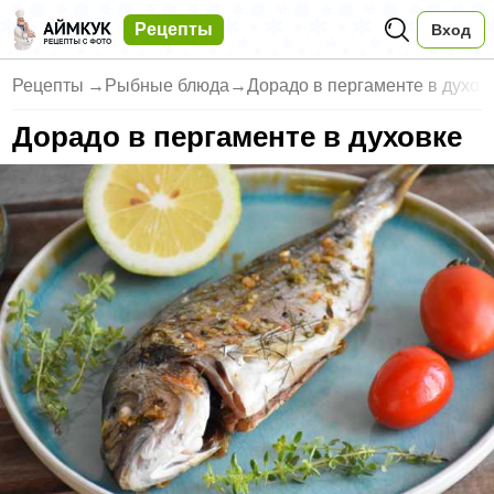
Рецепты
Вход
Рецепты
→
Рыбные блюда
→
Дорадо в пергаменте в духов
Дорадо в пергаменте в духовке