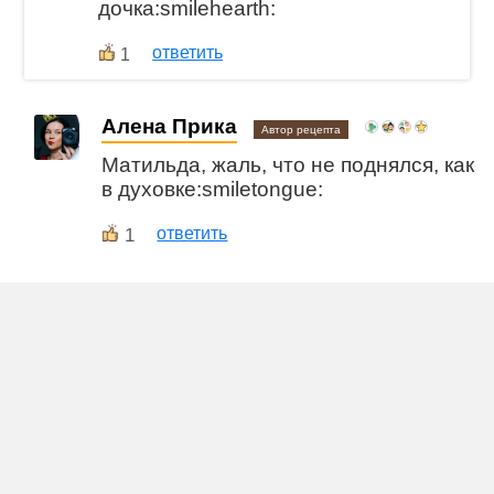
дочка:smilehearth:
ответить
1
Алена Прика
Автор рецепта
Матильда, жаль, что не поднялся, как
в духовке:smiletongue:
1
ответить