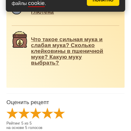
ПОНЯТНО
cookie
файлы
.
Рецепт разрыхлителя без
глютена
Что такое сильная мука и
слабая мука? Сколько
клейковины в пшеничной
муке? Какую муку
выбрать?
Оценить рецепт
Рейтинг
5
из
5
на основе
5
голосов