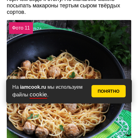
посыпать макароны тертым сыром твёрдых
сортов.
Фото 11
На
iamcook.ru
мы используем
ПОНЯТНО
cookie
файлы
.