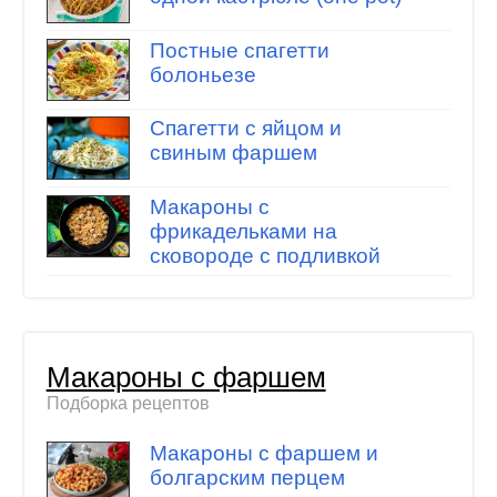
Постные спагетти
болоньезе
Спагетти с яйцом и
свиным фаршем
Макароны с
фрикадельками на
сковороде с подливкой
Макароны с фаршем
Подборка рецептов
Макароны с фаршем и
болгарским перцем