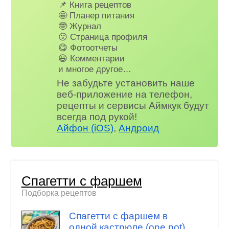
📌 Книга рецептов
🤩 Планер питания
🤓 Журнал
😗 Страница профиля
😋 Фотоотчеты
😃 Комментарии
и многое другое…
Не забудьте установить наше
веб-приложение на телефон,
рецепты и сервисы Аймкук будут
всегда под рукой!
Айфон (iOS)
,
Андроид
Спагетти с фаршем
Подборка рецептов
Спагетти с фаршем в
одной кастрюле (one pot)