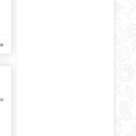
na
ми