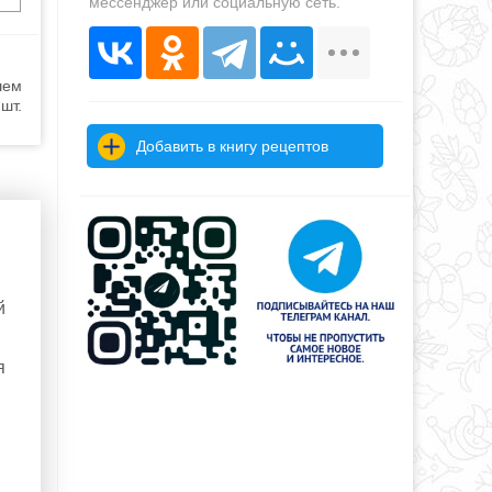
мессенджер или социальную сеть.
шем
шт.
Добавить в книгу рецептов
й
я