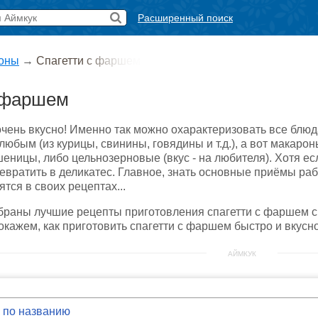
Расширенный поиск
оны
→
Спагетти с фаршем
 фаршем
очень вкусно! Именно так можно охарактеризовать все блюд
юбым (из курицы, свинины, говядины и т.д.), а вот макаро
еницы, либо цельнозерновые (вкус - на любителя). Хотя е
ревратить в деликатес. Главное, знать основные приёмы р
тся в своих рецептах...
обраны лучшие рецепты приготовления спагетти с фаршем 
кажем, как приготовить спагетти с фаршем быстро и вкусно
АЙМКУК