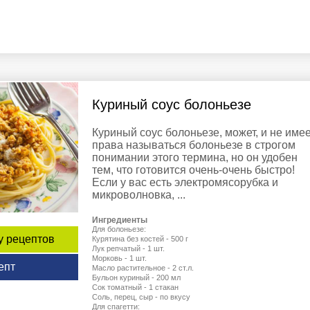
Куриный соус болоньезе
Куриный соус болоньезе, может, и не име
права называться болоньезе в строгом
понимании этого термина, но он удобен
тем, что готовится очень-очень быстро!
Если у вас есть электромясорубка и
микроволновка, ...
Ингредиенты
Для болоньезе:
у рецептов
Курятина без костей - 500 г
Лук репчатый - 1 шт.
Морковь - 1 шт.
епт
Масло растительное - 2 ст.л.
Бульон куриный - 200 мл
Сок томатный - 1 стакан
Соль, перец, сыр - по вкусу
Для спагетти: