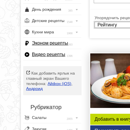
День рождения
385
Упорядочить рецеп
Детские рецепты
1548
Кухни мира
1968
Эконом рецепты
393
Видео рецепты
1396
Как добавить ярлык на
главный экран Вашего
телефона:
Айфон (iOS)
,
Андроид
Рубрикатор
Салаты
Добавить в книг
2955
Закуски