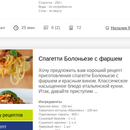
Спагетти - 250 г
Вода - по потребности
Соль - по вкусу
кал
25 мин
0 (2)
72
Наталия 
Спагетти Болоньезе с фаршем
Хочу предложить вам хороший рецепт
приготовления спагетти Болоньезе с
фаршем и красным вином. Классическое
насыщенное блюдо итальянской кухни.
Итак, давайте приступим ...
Ингредиенты
Красное вино - 150 мл.
Томатного кетчупа «Махеевъ» - 100 мл.
у рецептов
Порезанные томаты - 800 г
Сушеный базилик - 1 ч.л.
Сушеного орегано - 1 ч.л.
епт
Лавровый лист - 1 шт.