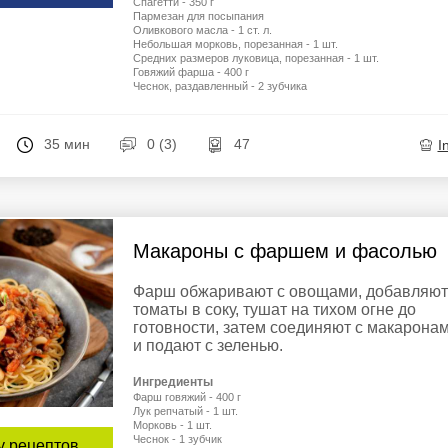
Спагетти - 350 г
Пармезан для посыпания
Оливкового масла - 1 ст. л.
Небольшая морковь, порезанная - 1 шт.
Средних размеров луковица, порезанная - 1 шт.
Говяжий фарша - 400 г
Чеснок, раздавленный - 2 зубчика
35 мин
0 (3)
47
I
Макароны с фаршем и фасолью
Фарш обжаривают с овощами, добавляют
томаты в соку, тушат на тихом огне до
готовности, затем соединяют с макарона
и подают с зеленью.
Ингредиенты
Фарш говяжий - 400 г
Лук репчатый - 1 шт.
Морковь - 1 шт.
Чеснок - 1 зубчик
у рецептов