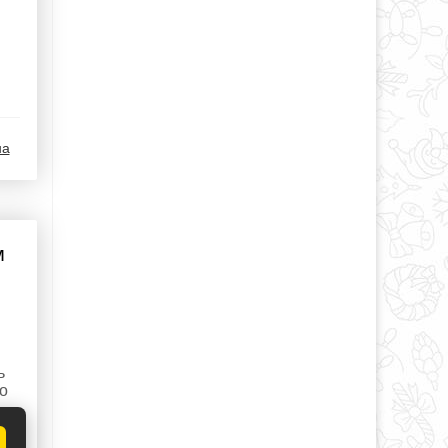
на
м
ь
о