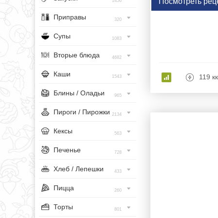
Посмотреть рец
1456
Приправы
320
Супы
1083
Вторые блюда
4682
Каши
119 к
1543
Блины / Оладьи
965
Пироги / Пирожки
2134
Кексы
563
Печенье
728
Хлеб / Лепешки
433
Пицца
260
Торты
801