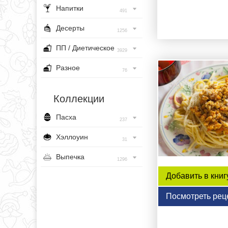
Напитки
491
Десерты
1256
ПП / Диетическое
3929
Разное
76
Коллекции
Пасха
237
Хэллоуин
31
Выпечка
1296
Добавить в книг
Посмотреть рец