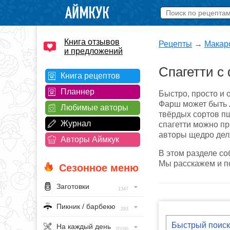
Книга отзывов
Рецепты
→
Макар
и предложений
Спагетти с
Книга рецептов
Планнер
Быстро, просто и 
Фарш может быть л
Любимые авторы
твёрдых сортов пш
Журнал
спагетти можно п
авторы щедро деля
Авторы Аймкук
В этом разделе с
Мы расскажем и по
Сезонное меню
Заготовки
1347
Пикник / барбекю
293
На каждый день
20160