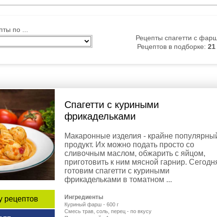
ты по ...
Рецепты спагетти с фар
Рецептов в подборке:
21
Спагетти с куриными
фрикадельками
Макаронные изделия - крайне популярны
продукт. Их можно подать просто со
сливочным маслом, обжарить с яйцом,
приготовить к ним мясной гарнир. Сегодн
готовим спагетти с куриными
фрикадельками в томатном ...
Ингредиенты
у рецептов
Куриный фарш - 600 г
Смесь трав, соль, перец - по вкусу