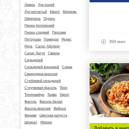
Лимон
Лук порей
Лук репчатый
Манго
Морковь
Облепиха
Огурец
Перец болгарский
Перец сладкий
Персики
Петрушка
Помидор
Редис
350 ккал
Репа
Салат Айсберг
Салат Латук
Свекла
Сельдерей
Сельдерей корневой
Слива
Смородина красная
Стеблевой сельдерей
Стручковая фасоль
Терн
Топинамбур
Тыква
Укроп
Фасоль
Фасоль белая
Фасоль красная
Фейхоа
Финики
Цветная капуста
Шпинат
Яблоко
Добавить в книг