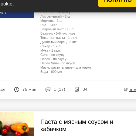
у рецептов
.
cookie
Фарш свиной - 500 г
Помидоры - 400-500 г
епт
Спагетти - по вкусу
Лук репчатый - 2 шт.
Морковь - 1 шт.
Рис - 130 г
Лавровый лист - 1 шт.
Базилик - 5-6 листиков
Томатная паста - 1 ст.л.
Душистый перец - 8 шт.
Сахар - 1 ч.л.
Мука - 1 ст.л.
Соль - по вкусу
Перец - по вкусу
Перец Чили - по вкусу
Масло растительное - для жарки
Вода - 600 мл
кал
75 мин
1 (17)
34
то
Паста с мясным соусом и
кабачком