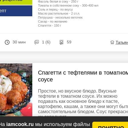
Фасоль белая в соку - 250 г
Томаты в собственном соку - 300-400 мл
Соль и перец - по вкусу
епт
Масло растительное - 2 ст.л.
Петрушка - несколько веточек
Сахар - по желанию
Спагетти - 150 г
30 мин
1 (6)
59
Татья
Спагетти с тефтелями в томатно
соусе
Простое, но вкусное блюдо. Вкусные
тефтели в томатном соусе. Их можно
подавать как основное блюдо к пасте,
картофелю, кашам, а также они могут быт
самостоятельным блюдом. Соус прекрасн
их дополняет. ...
На
iamcook.ru
мы используем файлы
ПОНЯТНО
Ингредиенты