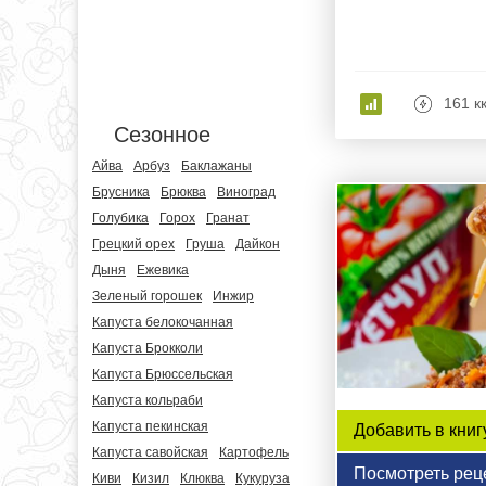
161 к
Сезонное
Айва
Арбуз
Баклажаны
Брусника
Брюква
Виноград
Голубика
Горох
Гранат
Грецкий орех
Груша
Дайкон
Дыня
Ежевика
Зеленый горошек
Инжир
Капуста белокочанная
Капуста Брокколи
Капуста Брюссельская
Капуста кольраби
Капуста пекинская
Добавить в книг
Капуста савойская
Картофель
Посмотреть рец
Киви
Кизил
Клюква
Кукуруза